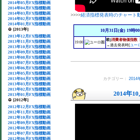
2014年05月FX指標動画
2014年04月FX指標動画
2014年03月FX指標動画
>>>>
経済指標発表時のチャート
2014年02月FX指標動画
2014年01月FX指標動画
[2013年]
10月31日(金) 19時0
2013年12月FX指標動画
欧)
消費者物価指数
2013年11月FX指標動画
19:00
→過去発表時[
ユー
2013年10月FX指標動画
2013年09月FX指標動画
2013年08月FX指標動画
2013年07月FX指標動画
2013年06月FX指標動画
2013年05月FX指標動画
2013年04月FX指標動画
カテゴリー：
201
2013年03月FX指標動画
2013年02月FX指標動画
2014年1
2013年01月FX指標動画
[2012年]
2012年12月FX指標動画
2012年11月FX指標動画
2012年10月FX指標動画
2012年09月FX指標動画
2012年08月FX指標動画
2012年07月FX指標動画
2012年06月FX指標動画