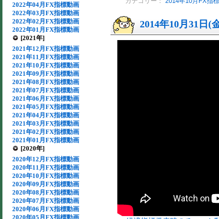
カテゴリー：
2014年10月FX指
2022年04月FX指標動画
2022年03月FX指標動画
2022年02月FX指標動画
2014年10月31日(
2022年01月FX指標動画
[2021年]
2021年12月FX指標動画
2021年11月FX指標動画
2021年10月FX指標動画
2021年09月FX指標動画
2021年08月FX指標動画
2021年07月FX指標動画
2021年06月FX指標動画
2021年05月FX指標動画
2021年04月FX指標動画
2021年03月FX指標動画
2021年02月FX指標動画
2021年01月FX指標動画
[2020年]
2020年12月FX指標動画
2020年11月FX指標動画
2020年10月FX指標動画
2020年09月FX指標動画
2020年08月FX指標動画
2020年07月FX指標動画
2020年06月FX指標動画
2020年05月FX指標動画