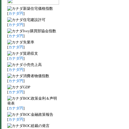
新築住宅価格指数
[
カナダ円
]
住宅建設許可
[
カナダ円
]
Ivey購買部協会指数
[
カナダ円
]
失業率
[
カナダ円
]
貿易収支
[
カナダ円
]
小売売上高
[
カナダ円
]
消費者物価指数
[
カナダ円
]
GDP
[
カナダ円
]
BOC政策金利＆声明
発表
[
カナダ円
]
BOC金融政策報告
[
カナダ円
]
BOC総裁の発言