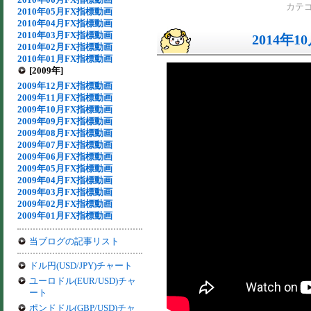
カテ
2010年05月FX指標動画
2010年04月FX指標動画
2010年03月FX指標動画
2014年1
2010年02月FX指標動画
2010年01月FX指標動画
[2009年]
2009年12月FX指標動画
2009年11月FX指標動画
2009年10月FX指標動画
2009年09月FX指標動画
2009年08月FX指標動画
2009年07月FX指標動画
2009年06月FX指標動画
2009年05月FX指標動画
2009年04月FX指標動画
2009年03月FX指標動画
2009年02月FX指標動画
2009年01月FX指標動画
当ブログの記事リスト
ドル円(USD/JPY)チャート
ユーロドル(EUR/USD)チャ
ート
ポンドドル(GBP/USD)チャ