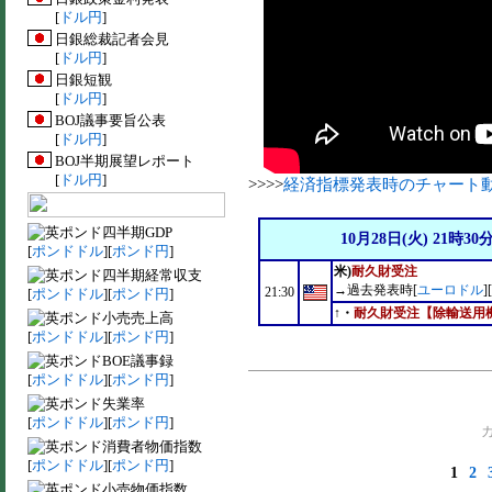
[
ドル円
]
日銀総裁記者会見
[
ドル円
]
日銀短観
[
ドル円
]
BOJ議事要旨公表
[
ドル円
]
BOJ半期展望レポート
[
ドル円
]
>>>>
経済指標発表時のチャート
四半期GDP
10月28日(火) 21時30
[
ポンドドル
][
ポンド円
]
米)
耐久財受注
四半期経常収支
→過去発表時[
ユーロドル
][
21:30
[
ポンドドル
][
ポンド円
]
↑・
耐久財受注【除輸送用
小売売上高
[
ポンドドル
][
ポンド円
]
BOE議事録
[
ポンドドル
][
ポンド円
]
失業率
[
ポンドドル
][
ポンド円
]
消費者物価指数
[
ポンドドル
][
ポンド円
]
1
2
小売物価指数