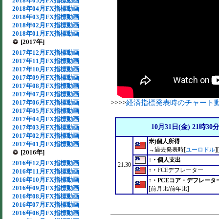
2018年05月FX指標動画
2018年04月FX指標動画
2018年03月FX指標動画
2018年02月FX指標動画
2018年01月FX指標動画
[2017年]
2017年12月FX指標動画
2017年11月FX指標動画
2017年10月FX指標動画
2017年09月FX指標動画
2017年08月FX指標動画
2017年07月FX指標動画
>>>>
経済指標発表時のチャート
2017年06月FX指標動画
2017年05月FX指標動画
2017年04月FX指標動画
10月31日(金) 21時30
2017年03月FX指標動画
2017年02月FX指標動画
米)個人所得
2017年01月FX指標動画
→過去発表時[
ユーロドル
][
[2016年]
↑・個人支出
2016年12月FX指標動画
21:30
↑・
PCEデフレーター
2016年11月FX指標動画
2016年10月FX指標動画
↑・PCEコア・デフレータ
2016年09月FX指標動画
[前月比/前年比]
2016年08月FX指標動画
2016年07月FX指標動画
2016年06月FX指標動画