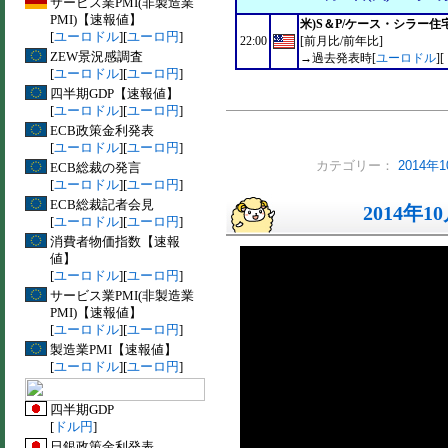
サービス業PMI(非製造業
PMI)【速報値】
米)S＆P/ケース・シラー
[
ユーロドル
][
ユーロ円
]
22:00
[前月比/前年比]
ZEW景況感調査
→過去発表時[
ユーロドル
][
[
ユーロドル
][
ユーロ円
]
四半期GDP【速報値】
[
ユーロドル
][
ユーロ円
]
ECB政策金利発表
[
ユーロドル
][
ユーロ円
]
カテゴリー：
2014年
ECB総裁の発言
[
ユーロドル
][
ユーロ円
]
ECB総裁記者会見
2014年1
[
ユーロドル
][
ユーロ円
]
消費者物価指数【速報
値】
[
ユーロドル
][
ユーロ円
]
サービス業PMI(非製造業
PMI)【速報値】
[
ユーロドル
][
ユーロ円
]
製造業PMI【速報値】
[
ユーロドル
][
ユーロ円
]
四半期GDP
[
ドル円
]
日銀政策金利発表