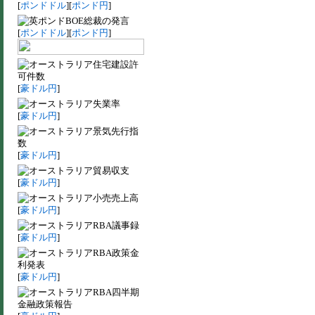
[
ポンドドル
][
ポンド円
]
BOE総裁の発言
[
ポンドドル
][
ポンド円
]
住宅建設許
可件数
[
豪ドル円
]
失業率
[
豪ドル円
]
景気先行指
数
[
豪ドル円
]
貿易収支
[
豪ドル円
]
小売売上高
[
豪ドル円
]
RBA議事録
[
豪ドル円
]
RBA政策金
利発表
[
豪ドル円
]
RBA四半期
金融政策報告