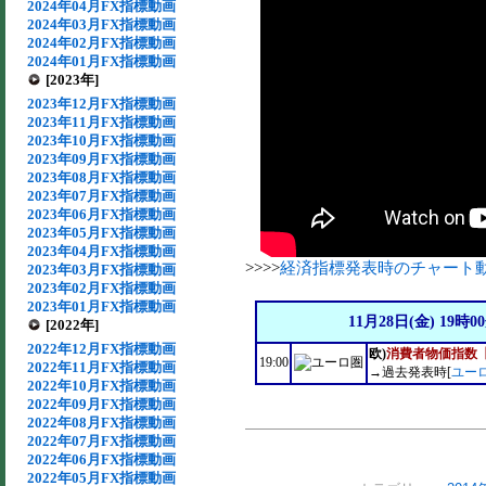
2024年04月FX指標動画
2024年03月FX指標動画
2024年02月FX指標動画
2024年01月FX指標動画
[2023年]
2023年12月FX指標動画
2023年11月FX指標動画
2023年10月FX指標動画
2023年09月FX指標動画
2023年08月FX指標動画
2023年07月FX指標動画
2023年06月FX指標動画
2023年05月FX指標動画
2023年04月FX指標動画
>>>>
経済指標発表時のチャート
2023年03月FX指標動画
2023年02月FX指標動画
2023年01月FX指標動画
11月28日(金) 19時0
[2022年]
2022年12月FX指標動画
欧)
消費者物価指数
19:00
2022年11月FX指標動画
→過去発表時[
ユー
2022年10月FX指標動画
2022年09月FX指標動画
2022年08月FX指標動画
2022年07月FX指標動画
2022年06月FX指標動画
2022年05月FX指標動画