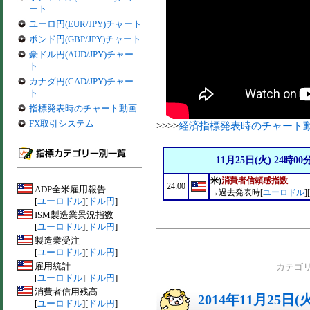
ート
ユーロ円(EUR/JPY)チャート
ポンド円(GBP/JPY)チャート
豪ドル円(AUD/JPY)チャー
ト
カナダ円(CAD/JPY)チャー
ト
指標発表時のチャート動画
FX取引システム
>>>>
経済指標発表時のチャート
11月25日(火) 24時00
米)
消費者信頼感指数
24:00
ADP全米雇用報告
→過去発表時[
ユーロドル
][
[
ユーロドル
][
ドル円
]
ISM製造業景況指数
[
ユーロドル
][
ドル円
]
製造業受注
[
ユーロドル
][
ドル円
]
雇用統計
カテゴ
[
ユーロドル
][
ドル円
]
消費者信用残高
2014年11月25日(
[
ユーロドル
][
ドル円
]