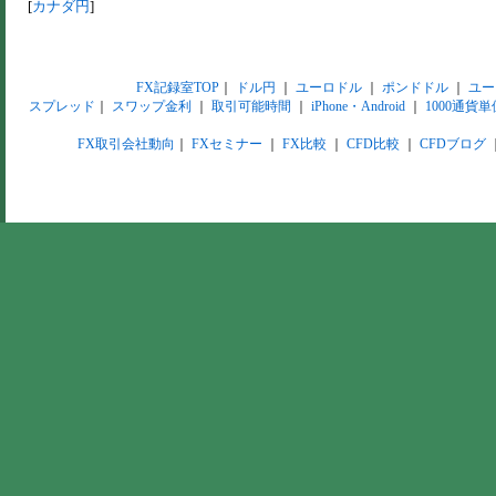
[
カナダ円
]
FX記録室TOP
｜
ドル円
｜
ユーロドル
｜
ポンドドル
｜
ユー
スプレッド
｜
スワップ金利
｜
取引可能時間
｜
iPhone・Android
｜
1000通貨単
FX取引会社動向
｜
FXセミナー
｜
FX比較
｜
CFD比較
｜
CFDブログ