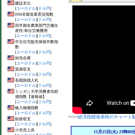
建設支出
[
ユーロドル
][
ドル円
]
ISM非製造業景況指数
[
ユーロドル
][
ドル円
]
四半期非農業部門労働生
産性/単位労働費用
[
ユーロドル
][
ドル円
]
中古住宅販売保留件数指
数
[
ユーロドル
][
ドル円
]
卸売在庫
[
ユーロドル
][
ドル円
]
貿易収支
[
ユーロドル
][
ドル円
]
長期国債入札
[
ユーロドル
][
ドル円
]
ミシガン大学消費者信頼
感指数【速報値】
[
ユーロドル
][
ドル円
]
輸入物価指数
[
ユーロドル
][
ドル円
]
>>>>
経済指標発表時のチャート
財政収支
[
ユーロドル
][
ドル円
]
小売売上高
11月25日(火) 23時00