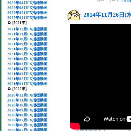
カテゴリー：
201
2022年04月FX指標動画
2022年03月FX指標動画
2022年02月FX指標動画
2014年11月26日(
2022年01月FX指標動画
[2021年]
2021年12月FX指標動画
2021年11月FX指標動画
2021年10月FX指標動画
2021年09月FX指標動画
2021年08月FX指標動画
2021年07月FX指標動画
2021年06月FX指標動画
2021年05月FX指標動画
2021年04月FX指標動画
2021年03月FX指標動画
2021年02月FX指標動画
2021年01月FX指標動画
[2020年]
2020年12月FX指標動画
2020年11月FX指標動画
2020年10月FX指標動画
2020年09月FX指標動画
2020年08月FX指標動画
2020年07月FX指標動画
2020年06月FX指標動画
2020年05月FX指標動画