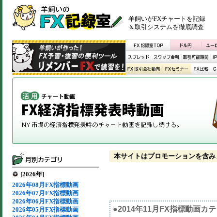
羊飼いがFXチャートを記録
＆取引システムを徹底調査
本サイトはプロモーションを含み
[2026年]
2026年08月FX指標動画
2026年07月FX指標動画
2026年06月FX指標動画
●2014年11月FX指標動画カ
2026年05月FX指標動画