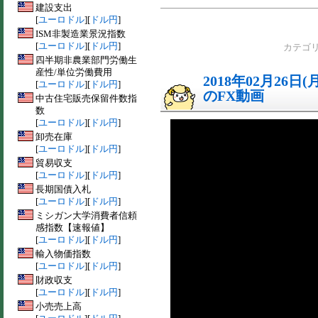
建設支出
[
ユーロドル
][
ドル円
]
ISM非製造業景況指数
[
ユーロドル
][
ドル円
]
カテゴ
四半期非農業部門労働生
産性/単位労働費用
2018年02月26日
[
ユーロドル
][
ドル円
]
のFX動画
中古住宅販売保留件数指
数
[
ユーロドル
][
ドル円
]
卸売在庫
[
ユーロドル
][
ドル円
]
貿易収支
[
ユーロドル
][
ドル円
]
長期国債入札
[
ユーロドル
][
ドル円
]
ミシガン大学消費者信頼
感指数【速報値】
[
ユーロドル
][
ドル円
]
輸入物価指数
[
ユーロドル
][
ドル円
]
財政収支
[
ユーロドル
][
ドル円
]
小売売上高