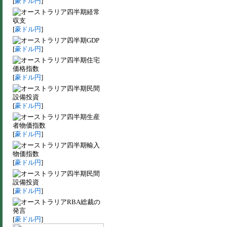
[
豪ドル円
]
四半期経常
収支
[
豪ドル円
]
四半期GDP
[
豪ドル円
]
四半期住宅
価格指数
[
豪ドル円
]
四半期民間
設備投資
[
豪ドル円
]
四半期生産
者物価指数
[
豪ドル円
]
四半期輸入
物価指数
[
豪ドル円
]
四半期民間
設備投資
[
豪ドル円
]
RBA総裁の
発言
[
豪ドル円
]