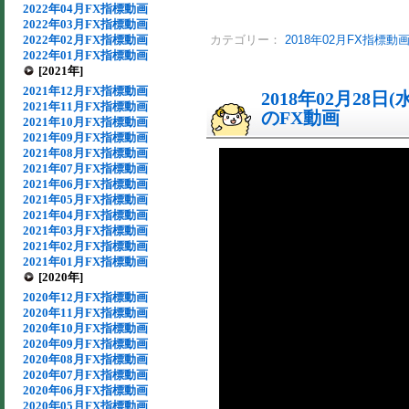
2022年04月FX指標動画
2022年03月FX指標動画
2022年02月FX指標動画
カテゴリー：
2018年02月FX指標動
2022年01月FX指標動画
[2021年]
2021年12月FX指標動画
2018年02月28日
2021年11月FX指標動画
のFX動画
2021年10月FX指標動画
2021年09月FX指標動画
2021年08月FX指標動画
2021年07月FX指標動画
2021年06月FX指標動画
2021年05月FX指標動画
2021年04月FX指標動画
2021年03月FX指標動画
2021年02月FX指標動画
2021年01月FX指標動画
[2020年]
2020年12月FX指標動画
2020年11月FX指標動画
2020年10月FX指標動画
2020年09月FX指標動画
2020年08月FX指標動画
2020年07月FX指標動画
2020年06月FX指標動画
2020年05月FX指標動画