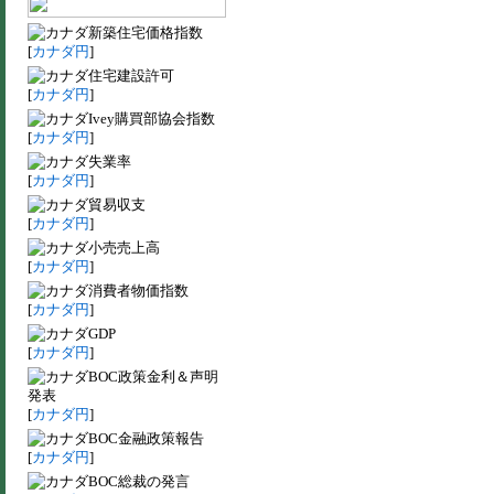
新築住宅価格指数
[
カナダ円
]
住宅建設許可
[
カナダ円
]
Ivey購買部協会指数
[
カナダ円
]
失業率
[
カナダ円
]
貿易収支
[
カナダ円
]
小売売上高
[
カナダ円
]
消費者物価指数
[
カナダ円
]
GDP
[
カナダ円
]
BOC政策金利＆声明
発表
[
カナダ円
]
BOC金融政策報告
[
カナダ円
]
BOC総裁の発言