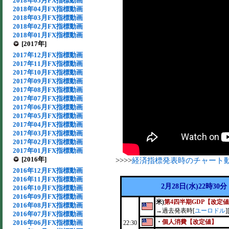
2018年05月FX指標動画
2018年04月FX指標動画
2018年03月FX指標動画
2018年02月FX指標動画
2018年01月FX指標動画
[2017年]
2017年12月FX指標動画
2017年11月FX指標動画
2017年10月FX指標動画
2017年09月FX指標動画
2017年08月FX指標動画
2017年07月FX指標動画
2017年06月FX指標動画
2017年05月FX指標動画
2017年04月FX指標動画
2017年03月FX指標動画
2017年02月FX指標動画
2017年01月FX指標動画
[2016年]
>>>>
経済指標発表時のチャート
2016年12月FX指標動画
2016年11月FX指標動画
2月28日(水)22時30分
2016年10月FX指標動画
2016年09月FX指標動画
米)
第4四半期GDP【改定
2016年08月FX指標動画
→過去発表時[
ユーロドル
]
2016年07月FX指標動画
・
個人消費【改定値】
2016年06月FX指標動画
22:30