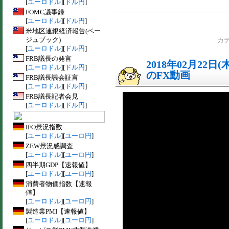
[
ユーロドル
][
ドル円
]
FOMC議事録
[
ユーロドル
][
ドル円
]
米地区連銀経済報告(ベー
ジュブック)
カ
[
ユーロドル
][
ドル円
]
FRB議長の発言
2018年02月22日
[
ユーロドル
][
ドル円
]
のFX動画
FRB議長議会証言
[
ユーロドル
][
ドル円
]
FRB議長記者会見
[
ユーロドル
][
ドル円
]
IFO景況指数
[
ユーロドル
][
ユーロ円
]
ZEW景況感調査
[
ユーロドル
][
ユーロ円
]
四半期GDP【速報値】
[
ユーロドル
][
ユーロ円
]
消費者物価指数【速報
値】
[
ユーロドル
][
ユーロ円
]
製造業PMI【速報値】
[
ユーロドル
][
ユーロ円
]