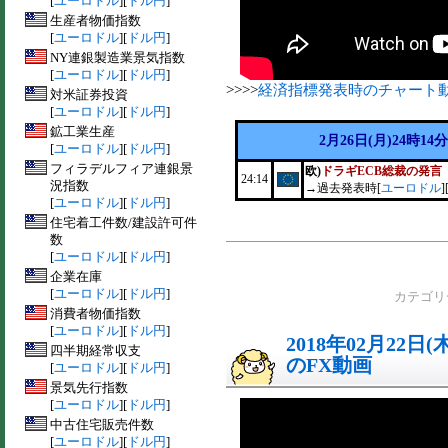
[
ユーロドル
][
ドル円
]
生産者物価指数
[
ユーロドル
][
ドル円
]
NY連銀製造業景気指数
[
ユーロドル
][
ドル円
]
>>>>
経済指標発表時のチャート
対米証券投資
[
ユーロドル
][
ドル円
]
鉱工業生産
2月26日(月)24時14分
[
ユーロドル
][
ドル円
]
フィラデルフィア連銀景
欧)
ドラギECB総裁の発言
24:14
況指数
→過去発表時[
ユーロドル
]
[
ユーロドル
][
ドル円
]
住宅着工件数/建設許可件
数
[
ユーロドル
][
ドル円
]
企業在庫
[
ユーロドル
][
ドル円
]
カテゴ
消費者物価指数
[
ユーロドル
][
ドル円
]
2018年02月22日
四半期経常収支
のFX動画
[
ユーロドル
][
ドル円
]
景気先行指数
[
ユーロドル
][
ドル円
]
中古住宅販売件数
[
ユーロドル
][
ドル円
]