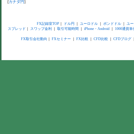
[
カナダ円
]
FX記録室TOP
｜
ドル円
｜
ユーロドル
｜
ポンドドル
｜
ユー
スプレッド
｜
スワップ金利
｜
取引可能時間
｜
iPhone・Android
｜
1000通貨単
FX取引会社動向
｜
FXセミナー
｜
FX比較
｜
CFD比較
｜
CFDブログ