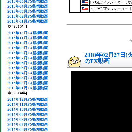
2016年05月FX指標動画
↑・
GDPデフレーター【改
2016年04月FX指標動画
・
コアPCEデフレーター
2016年03月FX指標動画
2016年02月FX指標動画
2016年01月FX指標動画
[2015年]
2015年12月FX指標動画
2015年11月FX指標動画
2015年10月FX指標動画
2015年09月FX指標動画
2015年08月FX指標動画
2018年02月27日
2015年07月FX指標動画
のFX動画
2015年06月FX指標動画
2015年05月FX指標動画
2015年04月FX指標動画
2015年03月FX指標動画
2015年02月FX指標動画
2015年01月FX指標動画
[2014年]
2014年12月FX指標動画
2014年11月FX指標動画
2014年10月FX指標動画
2014年09月FX指標動画
2014年08月FX指標動画
2014年07月FX指標動画
2014年06月FX指標動画