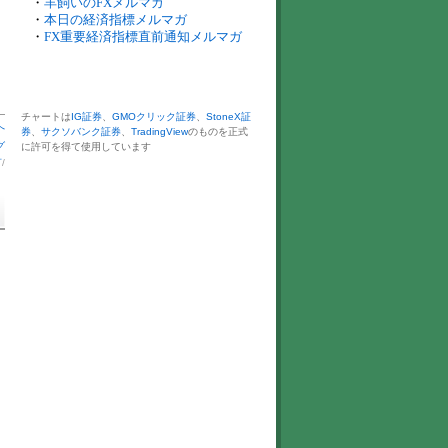
・
羊飼いのFXメルマガ
・
本日の経済指標メルマガ
・
FX重要経済指標直前通知メルマガ
チャートは
IG証券
、
GMOクリック証券
、
StoneX証
へ
券
、
サクソバンク証券
、
TradingView
のものを正式
グ
に許可を得て使用しています
言
/