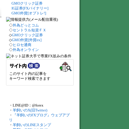
GMOクリック証券
IG証券[FXバイナリー]
GMO外貨[オプトレ!]
◇
外為どっとコム
◇
セントラル短資ＦＸ
◇
GMOクリック証券
◇
GMO外貨[外貨ex]
◇
ヒロセ通商
◇
外為オンライン
このサイト内の記事を
キーワード検索できます
・LINE@ID：@forex
・
羊飼いのX(旧Twitter)
・
『羊飼いのFXブログ』ウェブアプ
リ
・
羊飼いのLINEスタンプ