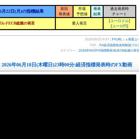
前回
市場
発表
過去発表時
6月22日(月)の指標結果
発表値
予想値
結果
チャート
[
ユーロドル
]
ガルドECB総裁の発言
要人発言
[
ユーロ円
]
2026/06/23 9:37 |
FXURL
| ▲
画面上
TOP：
FX経済指標発表時動画ブロ
カテゴリー：
2026年06月FX指標動画
/
欧)ECB総裁の発
2026年06月18日(木曜日)23時00分:経済指標発表時のFX動画