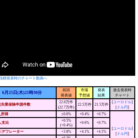
指標発表時のチャート動画へ
前回
市場
発表
過去発表時
6月25日(木)21時30分
発表値
予想値
結果
チャート
22.6万件
[
ユーロドル
]
規失業保険申請件数
22.5万件
21.5万件
(22.7万件)
[
ドル円
]
人所得
±0.0%
+0.4%
+0.7%
+0.5%
人支出
+0.6%
+0.7%
(+0.4%)
[
ユーロドル
]
CEデフレーター
+3.8%
+4.1%
+4.1%
[
ドル円
]