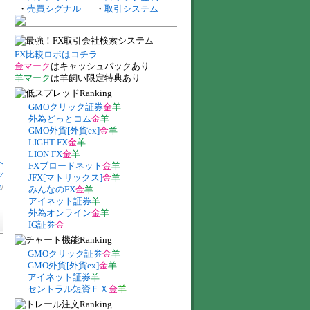
・
売買シグナル
・
取引システム
FX比較ロボはコチラ
金マーク
はキャッシュバックあり
羊マーク
は羊飼い限定特典あり
GMOクリック証券
金
羊
外為どっとコム
金
羊
GMO外貨[外貨ex]
金
羊
LIGHT FX
金
羊
LION FX
金
羊
へ
FXブロードネット
金
羊
グ
JFX[マトリックス]
金
羊
数
/
みんなのFX
金
羊
アイネット証券
羊
外為オンライン
金
羊
IG証券
金
GMOクリック証券
金
羊
GMO外貨[外貨ex]
金
羊
アイネット証券
羊
セントラル短資ＦＸ
金
羊