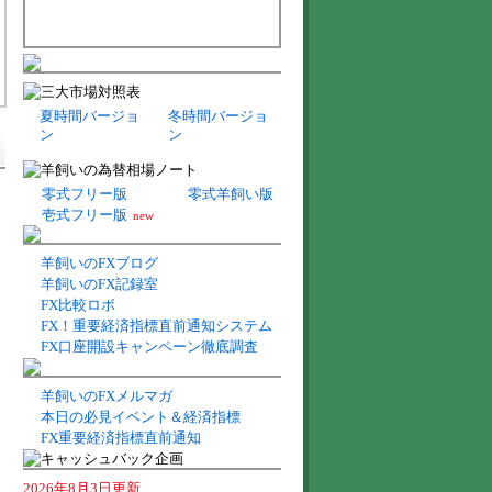
夏時間バージョ
冬時間バージョ
ン
ン
零式フリー版
零式羊飼い版
壱式フリー版
new
羊飼いのFXブログ
羊飼いのFX記録室
FX比較ロボ
FX！重要経済指標直前通知システム
FX口座開設キャンペーン徹底調査
羊飼いのFXメルマガ
本日の必見イベント＆経済指標
FX重要経済指標直前通知
2026年8月3日更新