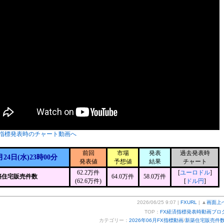
指標発表時のチャート動画へ
前回
市場
発表
過去発表時
月24日(水)23時00分
発表値
予想値
結果
チャート
62.2万件
[
ユーロドル
]
築住宅販売件数
64.0万件
58.0万件
(62.6万件)
[
ドル円
]
2026/06/25 9:07 |
FXURL
| ▲
画面上
TOP：
FX経済指標発表時動画ブロ
カテゴリー：
2026年06月FX指標動画
/
新築住宅販売件