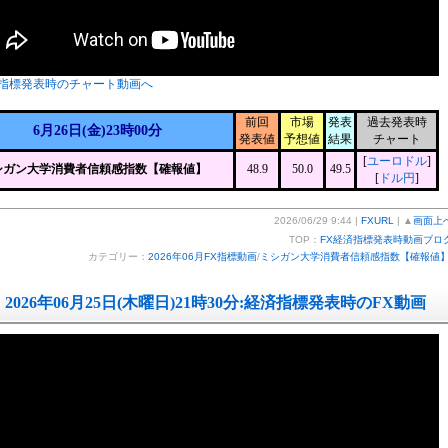
指標発表時のチャート動画へ
前回
市場
発表
過去発表時
6月26日(金)23時00分
発表値
予想値
結果
チャート
[
ユーロドル
]
シガン大学消費者信頼感指数【確報値】
48.9
50.0
49.5
[
ドル円
]
2026/06/29 9:44 |
FXURL
| ▲
画面上
TOP：
FX経済指標発表時動画ブロ
カテゴリー：
2026年06月FX指標動画
/
ミシガン大学消費者信頼感指数【確報値
2026年06月25日(木曜日)21時30分:経済指標発表時のFX動画