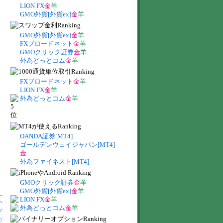
LION FX
金
羊
GMO外貨[外貨ex]
金
羊
GMO外貨[外貨ex]
金
羊
FXブロードネット
金
羊
GMOクリック証券
金
羊
外為どっとコム
金
羊
FXブロードネット
金
羊
LION FX
金
羊
外為どっとコム
金
羊
OANDA証券[MT4]
ゴールデンウェイジャパン[MT4]
金
外為ファイネスト[MT4]
GMOクリック証券
金
羊
GMO外貨[外貨ex]
金
羊
LION FX
金
羊
へ
外為どっとコム
金
羊
グ
数
/