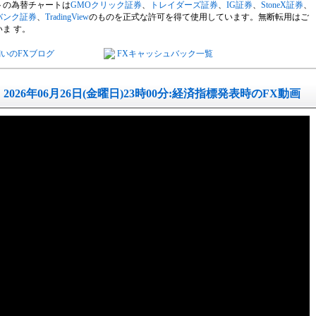
トの為替チャートは
GMOクリック証券
、
トレイダーズ証券
、
IG証券
、
StoneX証券
、
バンク証券
、
TradingView
のものを正式な許可を得て使用しています。無断転用はご
ま す。
いのFXブログ
FXキャッシュバック一覧
2026年06月26日(金曜日)23時00分:経済指標発表時のFX動画