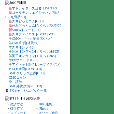
・
新
羊
トレイダーズ証券[LIGHT FX]
・
新
ゴールデンウェイジャパン[商品
CFD][商品KO]
・
新
外為どっとコム[CFD]
・
新
外為どっとコム[らくらくFX積立]
・
新
SBIFXトレード[FX]
・
新
外為ファイネスト[MT4][MT5]
・
羊
GMOクリック証券[FXネオ]
・
羊
GMO外貨[外貨ex]
・
羊
外為オンライン
・
羊
岡三オンライン[くりっく株365]
・
羊
岡三オンライン[くりっく365]
・
羊
FXブロードネット
・
羊
アイネット証券[ループイフダン]
・
ヒロセ通商[LION CFD]
・
GMOクリック証券[CFD]
・
GMOコイン
・
松井証券
・
GMO外貨[外貨ex CFD]
FXキャッシュバック一覧
・
決済方法
・
1000通貨
・
取引時間
・
iPhone
・
スプレッド
・
スワップ金利