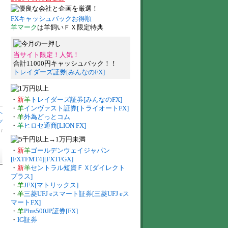
FXキャッシュバックお得順
羊マーク
は羊飼いＦＸ限定特典
当サイト限定！人気！
合計11000円キャッシュバック！！
トレイダーズ証券[みんなのFX]
・
新
羊
トレイダーズ証券[みんなのFX]
・
羊
インヴァスト証券[トライオートFX]
へ
・
羊
外為どっとコム
グ
・
羊
ヒロセ通商[LION FX]
】
/
・
新
羊
ゴールデンウェイジャパン
[FXTFMT4][FXTFGX]
・
新
羊
セントラル短資ＦＸ[ダイレクト
プラス]
・
羊
JFX[マトリックス]
・
羊
三菱UFJ eスマート証券[三菱UFJ eス
マートFX]
・
羊
Plus500JP証券[FX]
・
IG証券