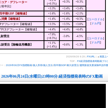
+0.2%
+0.3%
+0.3%
CEコア・デフレーター
(+0.3%)
/前年比]
+3.3%
+3.4%
+3.4%
1四半期GDP【確報値】
+1.6%
+1.6%
+2.1%
人消費【確報値】
+1.4%
+1.4%
+0.5%
[
ユーロドル
]
[
ドル円
]
DPデフレーター【確報値】
+3.5%
+3.5%
+3.6%
アPCEデフレーター【確報値】
+4.4%
+4.4%
+4.4%
+7.9%
久財受注
-5.0%
-4.5%
(+8.5%)
[
ユーロドル
]
[
ドル円
]
+1.1%
久財受注【除輸送用機器】
+0.6%
+1.3%
(+1.4%)
2026/06/26 9:28 |
FXURL
| ▲
画面上
TOP：
FX経済指標発表時動画ブロ
リー：
2026年06月FX指標動画
/
個人所得/個人支出
/
四半期GDP
/
耐久財受注
/
週間新規失業保険申請件
2026年06月24日(水曜日)23時00分:経済指標発表時のFX動画