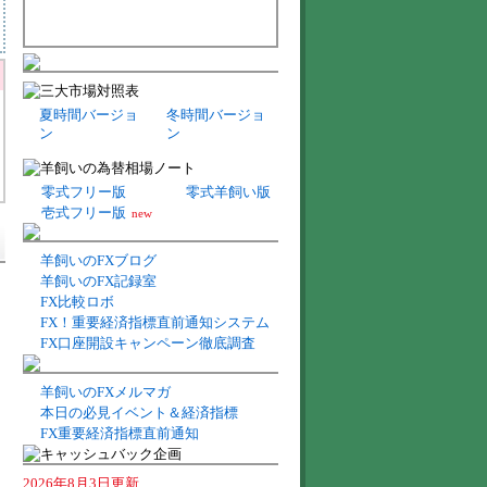
夏時間バージョ
冬時間バージョ
ン
ン
零式フリー版
零式羊飼い版
壱式フリー版
new
羊飼いのFXブログ
羊飼いのFX記録室
FX比較ロボ
FX！重要経済指標直前通知システム
FX口座開設キャンペーン徹底調査
羊飼いのFXメルマガ
本日の必見イベント＆経済指標
FX重要経済指標直前通知
2026年8月3日更新