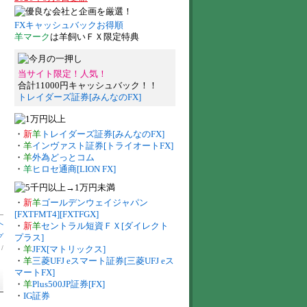
FXキャッシュバックお得順
羊マーク
は羊飼いＦＸ限定特典
当サイト限定！人気！
合計11000円キャッシュバック！！
トレイダーズ証券[みんなのFX]
・
新
羊
トレイダーズ証券[みんなのFX]
・
羊
インヴァスト証券[トライオートFX]
・
羊
外為どっとコム
・
羊
ヒロセ通商[LION FX]
・
新
羊
ゴールデンウェイジャパン
[FXTFMT4][FXTFGX]
へ
・
新
羊
セントラル短資ＦＸ[ダイレクト
グ
プラス]
】
/
・
羊
JFX[マトリックス]
・
羊
三菱UFJ eスマート証券[三菱UFJ eス
マートFX]
・
羊
Plus500JP証券[FX]
・
IG証券