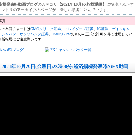
済指標発表時動画ブログ
のカテゴリ
【2021年10月FX指標動画】
に投稿されたす
エントリのアーカイブのページが、新しい順番に並んでいます。
トの為替チャートは
GMOクリック証券
、
トレイダーズ証券
、
IG証券
、
ゲインキャ
・ジャパン
、
サクソバンク証券
、
TradingView
のものを正式な許可を得て使用してい
無断転用はご遠慮願います。
飼いのFXブログ
FXキャッシュバック一覧
2021年10月29日(金曜日)23時00分:経済指標発表時のFX動画