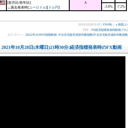
[前月比/前年比]
A
-3.0%
-7.2%
→過去発表時[
ユーロドル
][
ドル円
]
2021/10/29 9:05 |
FXURL
| ▲
画面上
TOP：
FX経済指標発表時動画ブロ
カテゴリー：
2021年10月FX指標動画
/
中古住宅販売保留件数指数(中古住宅販売成約件数指数
2021年10月28日(木曜日)21時30分:経済指標発表時のFX動画