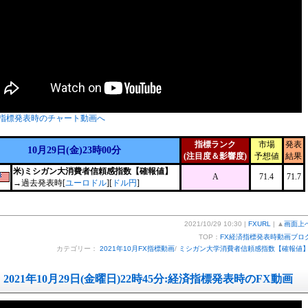
指標発表時のチャート動画へ
指標ランク
市場
発表
10月29日(金)23時00分
(注目度＆影響度)
予想値
結果
米)ミシガン大消費者信頼感指数【確報値】
A
71.4
71.7
→過去発表時[
ユーロドル
][
ドル円
]
2021/10/29 10:30 |
FXURL
| ▲
画面上
TOP：
FX経済指標発表時動画ブロ
カテゴリー：
2021年10月FX指標動画
/
ミシガン大学消費者信頼感指数【確報値
2021年10月29日(金曜日)22時45分:経済指標発表時のFX動画