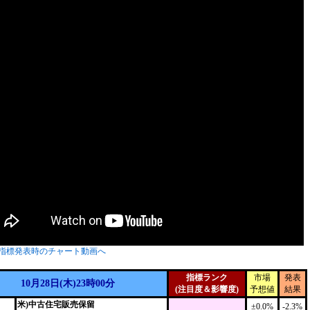
指標発表時のチャート動画へ
指標ランク
市場
発表
10月28日(木)23時00分
(注目度＆影響度)
予想値
結果
米)中古住宅販売保留
±0.0%
-2.3%