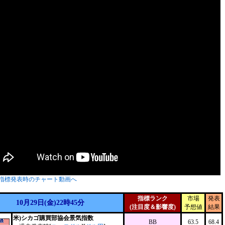
指標発表時のチャート動画へ
指標ランク
市場
発表
10月29日(金)22時45分
(注目度＆影響度)
予想値
結果
米)シカゴ購買部協会景気指数
BB
63.5
68.4