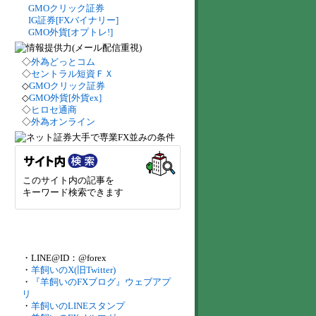
GMOクリック証券
IG証券[FXバイナリー]
GMO外貨[オプトレ!]
◇
外為どっとコム
◇
セントラル短資ＦＸ
◇
GMOクリック証券
◇
GMO外貨[外貨ex]
◇
ヒロセ通商
◇
外為オンライン
このサイト内の記事を
キーワード検索できます
・LINE@ID：@forex
・
羊飼いのX(旧Twitter)
・
『羊飼いのFXブログ』ウェブアプ
リ
・
羊飼いのLINEスタンプ