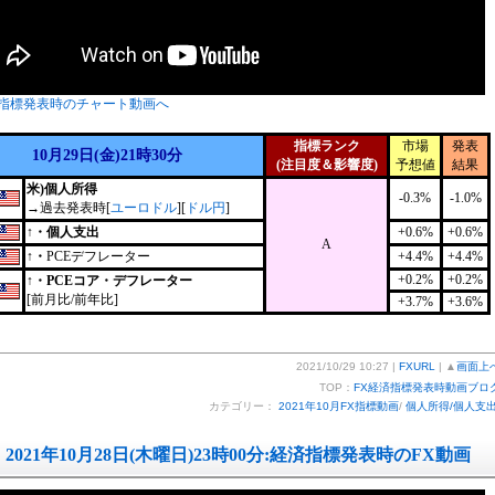
指標発表時のチャート動画へ
指標ランク
市場
発表
10月29日(金)21時30分
(注目度＆影響度)
予想値
結果
米)個人所得
-0.3%
-1.0%
→過去発表時[
ユーロドル
][
ドル円
]
↑・個人支出
+0.6%
+0.6%
A
↑・
PCEデフレーター
+4.4%
+4.4%
+0.2%
+0.2%
↑・PCEコア・デフレーター
[前月比/前年比]
+3.7%
+3.6%
2021/10/29 10:27 |
FXURL
| ▲
画面上
TOP：
FX経済指標発表時動画ブロ
カテゴリー：
2021年10月FX指標動画
/
個人所得/個人支
2021年10月28日(木曜日)23時00分:経済指標発表時のFX動画