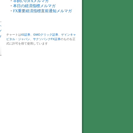
・
羊飼いのFXメルマガ
・
本日の経済指標メルマガ
・
FX重要経済指標直前通知メルマガ
へ
グ
チャートは
IG証券
、
GMOクリック証券
、
ゲインキャ
)
/
ピタル・ジャパン
、
サクソバンクFX証券
のものを正
式に許可を得て使用しています