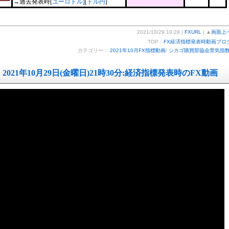
→過去発表時[
ユーロドル
][
ドル円
]
2021/10/29 10:28 |
FXURL
| ▲
画面上
TOP：
FX経済指標発表時動画ブロ
カテゴリー：
2021年10月FX指標動画
/
シカゴ購買部協会景気指
2021年10月29日(金曜日)21時30分:経済指標発表時のFX動画