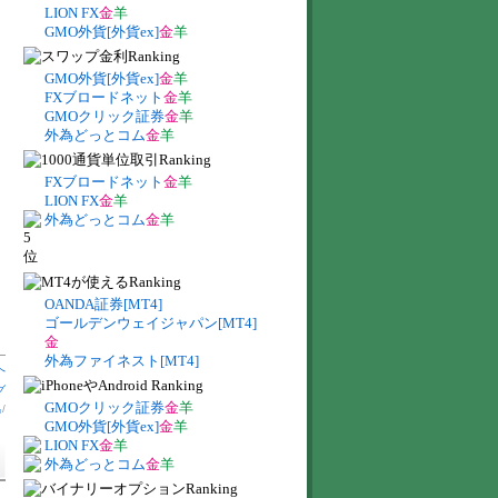
LION FX
金
羊
GMO外貨[外貨ex]
金
羊
GMO外貨[外貨ex]
金
羊
FXブロードネット
金
羊
GMOクリック証券
金
羊
外為どっとコム
金
羊
FXブロードネット
金
羊
LION FX
金
羊
外為どっとコム
金
羊
OANDA証券[MT4]
ゴールデンウェイジャパン[MT4]
金
外為ファイネスト[MT4]
へ
グ
GMOクリック証券
金
羊
出
/
GMO外貨[外貨ex]
金
羊
LION FX
金
羊
外為どっとコム
金
羊