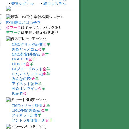
・
売買シグナル
・
取引システム
へ
FX比較ロボはコチラ
グ
金マーク
はキャッシュバックあり
数
/
羊マーク
は羊飼い限定特典あり
GMOクリック証券
金
羊
外為どっとコム
金
羊
GMO外貨[外貨ex]
金
羊
LIGHT FX
金
羊
LION FX
金
羊
FXブロードネット
金
羊
JFX[マトリックス]
金
羊
みんなのFX
金
羊
アイネット証券
羊
外為オンライン
金
羊
IG証券
金
GMOクリック証券
金
羊
GMO外貨[外貨ex]
金
羊
アイネット証券
羊
セントラル短資ＦＸ
金
羊