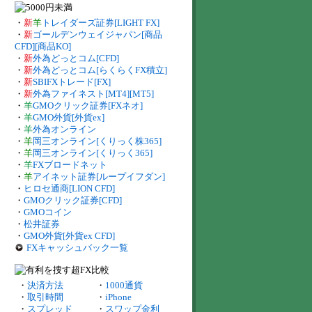
・
新
羊
トレイダーズ証券[LIGHT FX]
・
新
ゴールデンウェイジャパン[商品
CFD][商品KO]
・
新
外為どっとコム[CFD]
・
新
外為どっとコム[らくらくFX積立]
・
新
SBIFXトレード[FX]
・
新
外為ファイネスト[MT4][MT5]
・
羊
GMOクリック証券[FXネオ]
・
羊
GMO外貨[外貨ex]
・
羊
外為オンライン
・
羊
岡三オンライン[くりっく株365]
・
羊
岡三オンライン[くりっく365]
・
羊
FXブロードネット
・
羊
アイネット証券[ループイフダン]
・
ヒロセ通商[LION CFD]
・
GMOクリック証券[CFD]
・
GMOコイン
・
松井証券
・
GMO外貨[外貨ex CFD]
FXキャッシュバック一覧
・
決済方法
・
1000通貨
・
取引時間
・
iPhone
・
スプレッド
・
スワップ金利