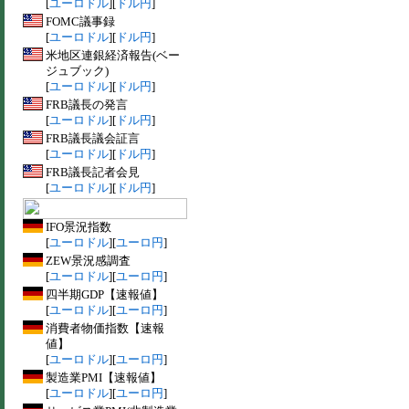
[
ユーロドル
][
ドル円
]
FOMC議事録
[
ユーロドル
][
ドル円
]
米地区連銀経済報告(ベー
ジュブック)
[
ユーロドル
][
ドル円
]
FRB議長の発言
[
ユーロドル
][
ドル円
]
FRB議長議会証言
[
ユーロドル
][
ドル円
]
FRB議長記者会見
[
ユーロドル
][
ドル円
]
IFO景況指数
[
ユーロドル
][
ユーロ円
]
ZEW景況感調査
[
ユーロドル
][
ユーロ円
]
四半期GDP【速報値】
[
ユーロドル
][
ユーロ円
]
消費者物価指数【速報
値】
[
ユーロドル
][
ユーロ円
]
製造業PMI【速報値】
[
ユーロドル
][
ユーロ円
]