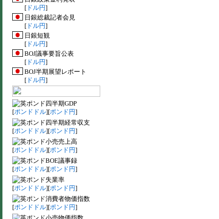
[
ドル円
]
日銀総裁記者会見
[
ドル円
]
日銀短観
[
ドル円
]
BOJ議事要旨公表
[
ドル円
]
BOJ半期展望レポート
[
ドル円
]
四半期GDP
[
ポンドドル
][
ポンド円
]
四半期経常収支
[
ポンドドル
][
ポンド円
]
小売売上高
[
ポンドドル
][
ポンド円
]
BOE議事録
[
ポンドドル
][
ポンド円
]
失業率
[
ポンドドル
][
ポンド円
]
消費者物価指数
[
ポンドドル
][
ポンド円
]
小売物価指数