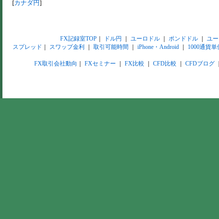
[
カナダ円
]
FX記録室TOP
｜
ドル円
｜
ユーロドル
｜
ポンドドル
｜
ユー
スプレッド
｜
スワップ金利
｜
取引可能時間
｜
iPhone・Android
｜
1000通貨単
FX取引会社動向
｜
FXセミナー
｜
FX比較
｜
CFD比較
｜
CFDブログ