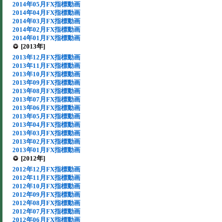
2014年05月FX指標動画
2014年04月FX指標動画
2014年03月FX指標動画
2014年02月FX指標動画
2014年01月FX指標動画
[2013年]
2013年12月FX指標動画
2013年11月FX指標動画
2013年10月FX指標動画
2013年09月FX指標動画
2013年08月FX指標動画
2013年07月FX指標動画
2013年06月FX指標動画
2013年05月FX指標動画
2013年04月FX指標動画
2013年03月FX指標動画
2013年02月FX指標動画
2013年01月FX指標動画
[2012年]
2012年12月FX指標動画
2012年11月FX指標動画
2012年10月FX指標動画
2012年09月FX指標動画
2012年08月FX指標動画
2012年07月FX指標動画
2012年06月FX指標動画