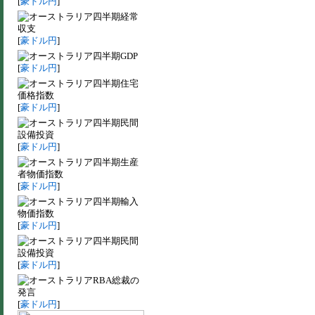
[
豪ドル円
]
四半期経常
収支
[
豪ドル円
]
四半期GDP
[
豪ドル円
]
四半期住宅
価格指数
[
豪ドル円
]
四半期民間
設備投資
[
豪ドル円
]
四半期生産
者物価指数
[
豪ドル円
]
四半期輸入
物価指数
[
豪ドル円
]
四半期民間
設備投資
[
豪ドル円
]
RBA総裁の
発言
[
豪ドル円
]