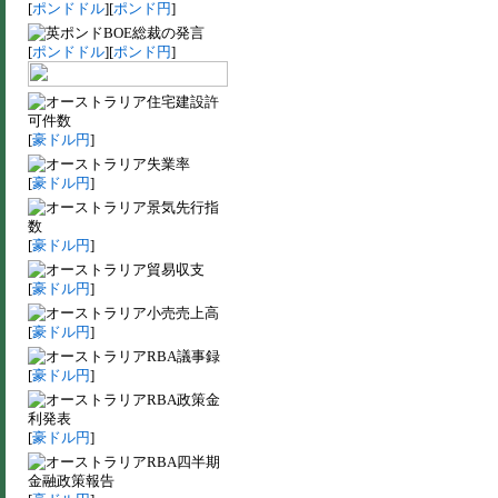
[
ポンドドル
][
ポンド円
]
BOE総裁の発言
[
ポンドドル
][
ポンド円
]
住宅建設許
可件数
[
豪ドル円
]
失業率
[
豪ドル円
]
景気先行指
数
[
豪ドル円
]
貿易収支
[
豪ドル円
]
小売売上高
[
豪ドル円
]
RBA議事録
[
豪ドル円
]
RBA政策金
利発表
[
豪ドル円
]
RBA四半期
金融政策報告