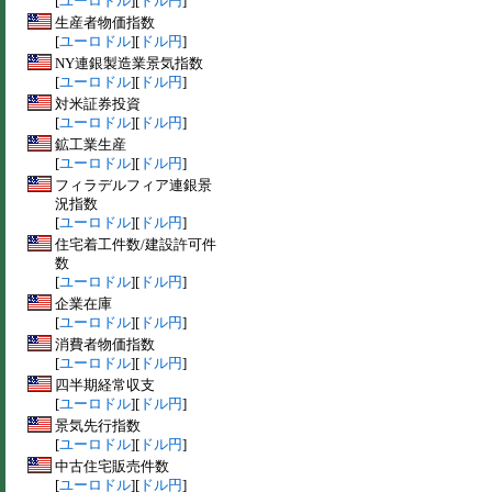
[
ユーロドル
][
ドル円
]
生産者物価指数
[
ユーロドル
][
ドル円
]
NY連銀製造業景気指数
[
ユーロドル
][
ドル円
]
対米証券投資
[
ユーロドル
][
ドル円
]
鉱工業生産
[
ユーロドル
][
ドル円
]
フィラデルフィア連銀景
況指数
[
ユーロドル
][
ドル円
]
住宅着工件数/建設許可件
数
[
ユーロドル
][
ドル円
]
企業在庫
[
ユーロドル
][
ドル円
]
消費者物価指数
[
ユーロドル
][
ドル円
]
四半期経常収支
[
ユーロドル
][
ドル円
]
景気先行指数
[
ユーロドル
][
ドル円
]
中古住宅販売件数
[
ユーロドル
][
ドル円
]