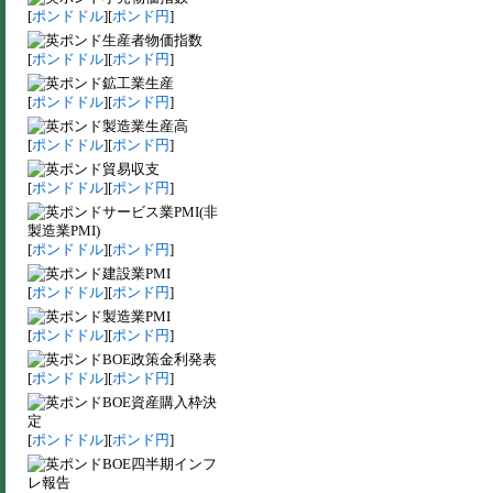
[
ポンドドル
][
ポンド円
]
生産者物価指数
[
ポンドドル
][
ポンド円
]
鉱工業生産
[
ポンドドル
][
ポンド円
]
製造業生産高
[
ポンドドル
][
ポンド円
]
貿易収支
[
ポンドドル
][
ポンド円
]
サービス業PMI(非
製造業PMI)
[
ポンドドル
][
ポンド円
]
建設業PMI
[
ポンドドル
][
ポンド円
]
製造業PMI
[
ポンドドル
][
ポンド円
]
BOE政策金利発表
[
ポンドドル
][
ポンド円
]
BOE資産購入枠決
定
[
ポンドドル
][
ポンド円
]
BOE四半期インフ
レ報告