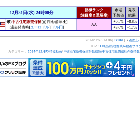
指標ランク
市場
発表
12月31日(水) 24時00分
(注目度＆重要度)
予想値
結果
+0.5%
+0.8%
米)
中古住宅販売保留
[前月比/前年比]
AA
→過去発表時[
ユーロドル
][
ドル円
]
+3.6%
+1.7%
2014/12/26 14:06|
FXURL
| ▲
画面上
TOP：
FX経済指標発表時動画ブロ
カテゴリー：
2014年12月FX指標動画
/
中古住宅販売保留件数指数(中古住宅販売成約件数指数