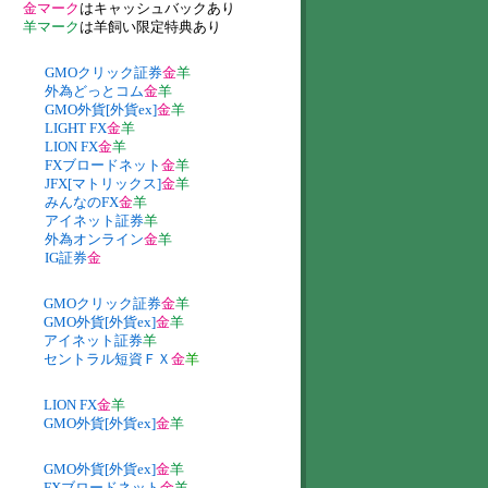
金マーク
はキャッシュバックあり
羊マーク
は羊飼い限定特典あり
GMOクリック証券
金
羊
外為どっとコム
金
羊
GMO外貨[外貨ex]
金
羊
LIGHT FX
金
羊
LION FX
金
羊
FXブロードネット
金
羊
JFX[マトリックス]
金
羊
みんなのFX
金
羊
アイネット証券
羊
外為オンライン
金
羊
IG証券
金
GMOクリック証券
金
羊
GMO外貨[外貨ex]
金
羊
アイネット証券
羊
セントラル短資ＦＸ
金
羊
LION FX
金
羊
GMO外貨[外貨ex]
金
羊
GMO外貨[外貨ex]
金
羊
FXブロードネット
金
羊