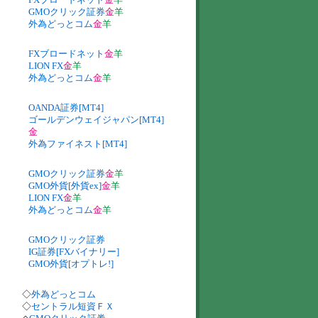
GMOクリック証券
金
羊
外為どっとコム
金
羊
FXブロードネット
金
羊
LION FX
金
羊
外為どっとコム
金
羊
OANDA証券[MT4]
ゴールデンウェイジャパン[MT4]
金
外為ファイネスト[MT4]
GMOクリック証券
金
羊
GMO外貨[外貨ex]
金
羊
LION FX
金
羊
外為どっとコム
金
羊
GMOクリック証券
IG証券[FXバイナリー]
GMO外貨[オプトレ!]
◇
外為どっとコム
◇
セントラル短資ＦＸ