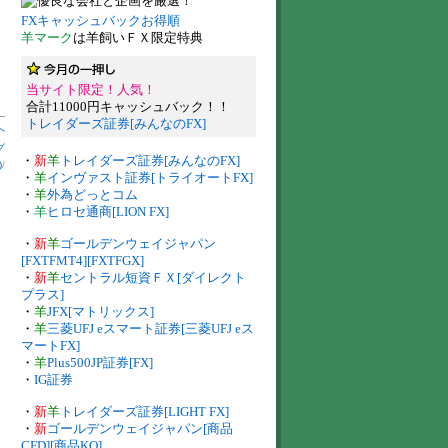
FXキャッシュバックお得順
羊マーク
は羊飼いＦＸ限定特典
当サイト限定！人気！
合計11000円キャッシュバック！！
トレイダーズ証券[みんなのFX]
へ
グ
・
新
羊
トレイダーズ証券[みんなのFX]
)
/
・
羊
インヴァスト証券[トライオートFX]
・
羊
外為どっとコム
・
羊
ヒロセ通商[LION FX]
・
新
羊
ゴールデンウェイジャパン
[FXTFMT4][FXTFGX]
・
新
羊
セントラル短資ＦＸ[ダイレクト
プラス]
・
羊
JFX[マトリックス]
・
羊
三菱UFJ eスマート証券[三菱UFJ eス
マートFX]
・
羊
Plus500JP証券[FX]
・
IG証券
・
新
羊
トレイダーズ証券[LIGHT FX]
・
新
ゴールデンウェイジャパン[商品
CFD][商品KO]