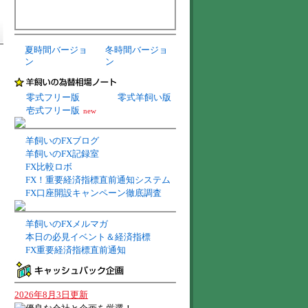
夏時間バージョ
冬時間バージョ
ン
ン
零式フリー版
零式羊飼い版
壱式フリー版
new
羊飼いのFXブログ
羊飼いのFX記録室
FX比較ロボ
FX！重要経済指標直前通知システム
FX口座開設キャンペーン徹底調査
羊飼いのFXメルマガ
本日の必見イベント＆経済指標
FX重要経済指標直前通知
2026年8月3日更新