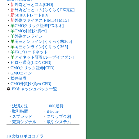
・
新
外為どっとコム[CFD]
・
新
外為どっとコム[らくらくFX積立]
・
新
SBIFXトレード[FX]
・
新
外為ファイネスト[MT4][MT5]
・
羊
GMOクリック証券[FXネオ]
・
羊
GMO外貨[外貨ex]
・
羊
外為オンライン
・
羊
岡三オンライン[くりっく株365]
・
羊
岡三オンライン[くりっく365]
・
羊
FXブロードネット
・
羊
アイネット証券[ループイフダン]
・
ヒロセ通商[LION CFD]
・
GMOクリック証券[CFD]
・
GMOコイン
・
松井証券
・
GMO外貨[外貨ex CFD]
FXキャッシュバック一覧
・
決済方法
・
1000通貨
・
取引時間
・
iPhone
・
スプレッド
・
スワップ金利
・
売買シグナル
・
取引システム
FX比較ロボはコチラ