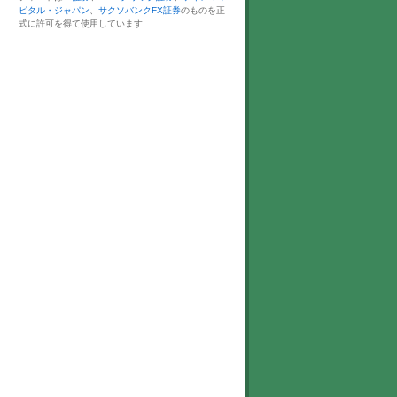
ピタル・ジャパン
、
サクソバンクFX証券
のものを正
式に許可を得て使用しています