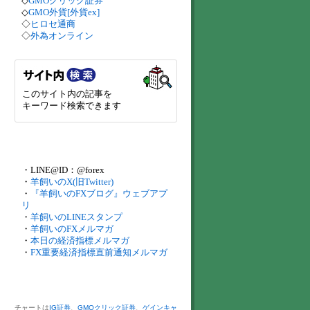
◇
GMOクリック証券
◇
GMO外貨[外貨ex]
◇
ヒロセ通商
◇
外為オンライン
このサイト内の記事を
キーワード検索できます
・LINE@ID：@forex
・
羊飼いのX(旧Twitter)
・
『羊飼いのFXブログ』ウェブアプ
リ
・
羊飼いのLINEスタンプ
・
羊飼いのFXメルマガ
・
本日の経済指標メルマガ
・
FX重要経済指標直前通知メルマガ
チャートは
IG証券
、
GMOクリック証券
、
ゲインキャ