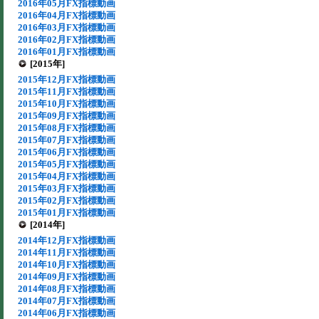
2016年05月FX指標動画
2016年04月FX指標動画
2016年03月FX指標動画
2016年02月FX指標動画
2016年01月FX指標動画
[2015年]
2015年12月FX指標動画
2015年11月FX指標動画
2015年10月FX指標動画
2015年09月FX指標動画
2015年08月FX指標動画
2015年07月FX指標動画
2015年06月FX指標動画
2015年05月FX指標動画
2015年04月FX指標動画
2015年03月FX指標動画
2015年02月FX指標動画
2015年01月FX指標動画
[2014年]
2014年12月FX指標動画
2014年11月FX指標動画
2014年10月FX指標動画
2014年09月FX指標動画
2014年08月FX指標動画
2014年07月FX指標動画
2014年06月FX指標動画