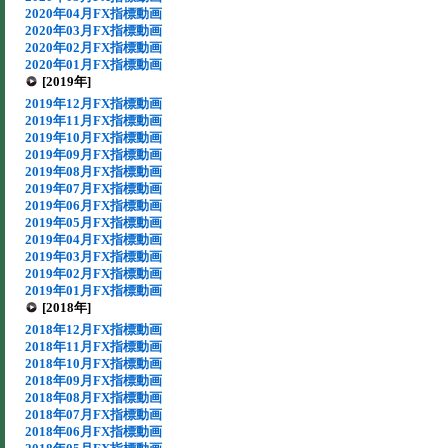
2020年04月FX指標動画
2020年03月FX指標動画
2020年02月FX指標動画
2020年01月FX指標動画
[2019年]
2019年12月FX指標動画
2019年11月FX指標動画
2019年10月FX指標動画
2019年09月FX指標動画
2019年08月FX指標動画
2019年07月FX指標動画
2019年06月FX指標動画
2019年05月FX指標動画
2019年04月FX指標動画
2019年03月FX指標動画
2019年02月FX指標動画
2019年01月FX指標動画
[2018年]
2018年12月FX指標動画
2018年11月FX指標動画
2018年10月FX指標動画
2018年09月FX指標動画
2018年08月FX指標動画
2018年07月FX指標動画
2018年06月FX指標動画