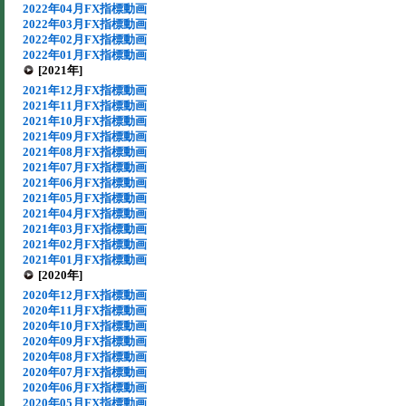
2022年04月FX指標動画
2022年03月FX指標動画
2022年02月FX指標動画
2022年01月FX指標動画
[2021年]
2021年12月FX指標動画
2021年11月FX指標動画
2021年10月FX指標動画
2021年09月FX指標動画
2021年08月FX指標動画
2021年07月FX指標動画
2021年06月FX指標動画
2021年05月FX指標動画
2021年04月FX指標動画
2021年03月FX指標動画
2021年02月FX指標動画
2021年01月FX指標動画
[2020年]
2020年12月FX指標動画
2020年11月FX指標動画
2020年10月FX指標動画
2020年09月FX指標動画
2020年08月FX指標動画
2020年07月FX指標動画
2020年06月FX指標動画
2020年05月FX指標動画