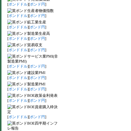
[
ポンドドル
][
ポンド円
]
生産者物価指数
[
ポンドドル
][
ポンド円
]
鉱工業生産
[
ポンドドル
][
ポンド円
]
製造業生産高
[
ポンドドル
][
ポンド円
]
貿易収支
[
ポンドドル
][
ポンド円
]
サービス業PMI(非
製造業PMI)
[
ポンドドル
][
ポンド円
]
建設業PMI
[
ポンドドル
][
ポンド円
]
製造業PMI
[
ポンドドル
][
ポンド円
]
BOE政策金利発表
[
ポンドドル
][
ポンド円
]
BOE資産購入枠決
定
[
ポンドドル
][
ポンド円
]
BOE四半期インフ
レ報告