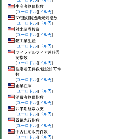
[
ユーロドル
][
ドル円
]
生産者物価指数
[
ユーロドル
][
ドル円
]
NY連銀製造業景気指数
[
ユーロドル
][
ドル円
]
対米証券投資
[
ユーロドル
][
ドル円
]
鉱工業生産
[
ユーロドル
][
ドル円
]
フィラデルフィア連銀景
況指数
[
ユーロドル
][
ドル円
]
住宅着工件数/建設許可件
数
[
ユーロドル
][
ドル円
]
企業在庫
[
ユーロドル
][
ドル円
]
消費者物価指数
[
ユーロドル
][
ドル円
]
四半期経常収支
[
ユーロドル
][
ドル円
]
景気先行指数
[
ユーロドル
][
ドル円
]
中古住宅販売件数
[
ユーロドル
][
ドル円
]