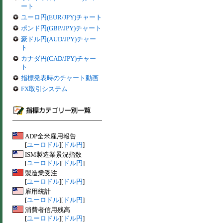
ート
ユーロ円(EUR/JPY)チャート
ポンド円(GBP/JPY)チャート
豪ドル円(AUD/JPY)チャー
ト
カナダ円(CAD/JPY)チャー
ト
指標発表時のチャート動画
FX取引システム
ADP全米雇用報告
[
ユーロドル
][
ドル円
]
ISM製造業景況指数
[
ユーロドル
][
ドル円
]
製造業受注
[
ユーロドル
][
ドル円
]
雇用統計
[
ユーロドル
][
ドル円
]
消費者信用残高
[
ユーロドル
][
ドル円
]