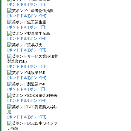
[
ポンドドル
][
ポンド円
]
生産者物価指数
[
ポンドドル
][
ポンド円
]
鉱工業生産
[
ポンドドル
][
ポンド円
]
製造業生産高
[
ポンドドル
][
ポンド円
]
貿易収支
[
ポンドドル
][
ポンド円
]
サービス業PMI(非
製造業PMI)
[
ポンドドル
][
ポンド円
]
建設業PMI
[
ポンドドル
][
ポンド円
]
製造業PMI
[
ポンドドル
][
ポンド円
]
BOE政策金利発表
[
ポンドドル
][
ポンド円
]
BOE資産購入枠決
定
[
ポンドドル
][
ポンド円
]
BOE四半期インフ
レ報告