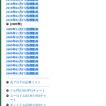
2010年05月FX指標動画
2010年04月FX指標動画
2010年03月FX指標動画
2010年02月FX指標動画
2010年01月FX指標動画
[2009年]
2009年12月FX指標動画
2009年11月FX指標動画
2009年10月FX指標動画
2009年09月FX指標動画
2009年08月FX指標動画
2009年07月FX指標動画
2009年06月FX指標動画
2009年05月FX指標動画
2009年04月FX指標動画
2009年03月FX指標動画
2009年02月FX指標動画
2009年01月FX指標動画
当ブログの記事リスト
ドル円(USD/JPY)チャート
ユーロドル(EUR/USD)チャ
ート
ポンドドル(GBP/USD)チャ