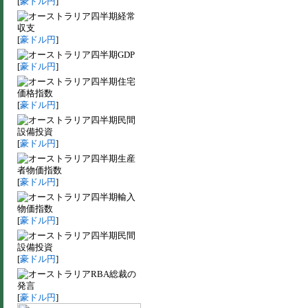
[
豪ドル円
]
四半期経常
収支
[
豪ドル円
]
四半期GDP
[
豪ドル円
]
四半期住宅
価格指数
[
豪ドル円
]
四半期民間
設備投資
[
豪ドル円
]
四半期生産
者物価指数
[
豪ドル円
]
四半期輸入
物価指数
[
豪ドル円
]
四半期民間
設備投資
[
豪ドル円
]
RBA総裁の
発言
[
豪ドル円
]