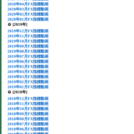
2020年04月FX指標動画
2020年03月FX指標動画
2020年02月FX指標動画
2020年01月FX指標動画
[2019年]
2019年12月FX指標動画
2019年11月FX指標動画
2019年10月FX指標動画
2019年09月FX指標動画
2019年08月FX指標動画
2019年07月FX指標動画
2019年06月FX指標動画
2019年05月FX指標動画
2019年04月FX指標動画
2019年03月FX指標動画
2019年02月FX指標動画
2019年01月FX指標動画
[2018年]
2018年12月FX指標動画
2018年11月FX指標動画
2018年10月FX指標動画
2018年09月FX指標動画
2018年08月FX指標動画
2018年07月FX指標動画
2018年06月FX指標動画