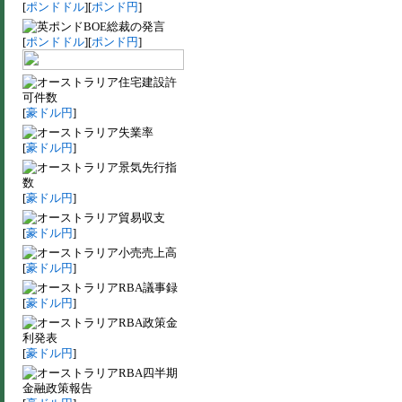
[
ポンドドル
][
ポンド円
]
BOE総裁の発言
[
ポンドドル
][
ポンド円
]
住宅建設許
可件数
[
豪ドル円
]
失業率
[
豪ドル円
]
景気先行指
数
[
豪ドル円
]
貿易収支
[
豪ドル円
]
小売売上高
[
豪ドル円
]
RBA議事録
[
豪ドル円
]
RBA政策金
利発表
[
豪ドル円
]
RBA四半期
金融政策報告