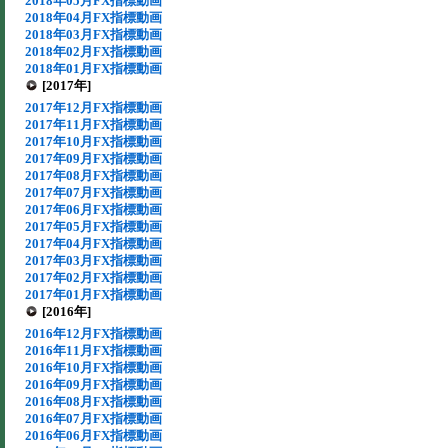
2018年05月FX指標動画
2018年04月FX指標動画
2018年03月FX指標動画
2018年02月FX指標動画
2018年01月FX指標動画
[2017年]
2017年12月FX指標動画
2017年11月FX指標動画
2017年10月FX指標動画
2017年09月FX指標動画
2017年08月FX指標動画
2017年07月FX指標動画
2017年06月FX指標動画
2017年05月FX指標動画
2017年04月FX指標動画
2017年03月FX指標動画
2017年02月FX指標動画
2017年01月FX指標動画
[2016年]
2016年12月FX指標動画
2016年11月FX指標動画
2016年10月FX指標動画
2016年09月FX指標動画
2016年08月FX指標動画
2016年07月FX指標動画
2016年06月FX指標動画