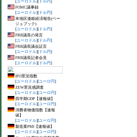
[
ユーロドル
][
ドル円
]
FOMC議事録
[
ユーロドル
][
ドル円
]
米地区連銀経済報告(ベー
ジュブック)
[
ユーロドル
][
ドル円
]
FRB議長の発言
[
ユーロドル
][
ドル円
]
FRB議長議会証言
[
ユーロドル
][
ドル円
]
FRB議長記者会見
[
ユーロドル
][
ドル円
]
IFO景況指数
[
ユーロドル
][
ユーロ円
]
ZEW景況感調査
[
ユーロドル
][
ユーロ円
]
四半期GDP【速報値】
[
ユーロドル
][
ユーロ円
]
消費者物価指数【速報
値】
[
ユーロドル
][
ユーロ円
]
製造業PMI【速報値】
[
ユーロドル
][
ユーロ円
]