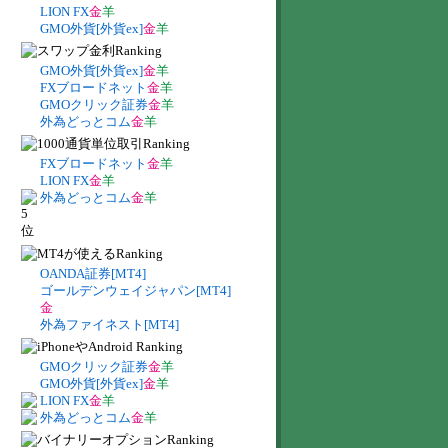
LION FX
金
羊
GMO外貨[外貨ex]
金
羊
GMO外貨[外貨ex]
金
羊
FXブロードネット
金
羊
GMOクリック証券
金
羊
外為どっとコム
金
羊
FXブロードネット
金
羊
LION FX
金
羊
外為どっとコム
金
羊
OANDA証券[MT4]
ゴールデンウェイジャパン[MT4]
金
外為ファイネスト[MT4]
GMOクリック証券
金
羊
GMO外貨[外貨ex]
金
羊
LION FX
金
羊
外為どっとコム
金
羊