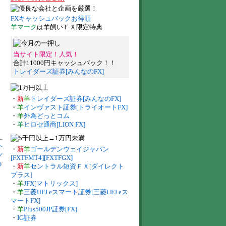
FXキャッシュバックお得順
羊マーク
は羊飼いＦＸ限定特典
当サイト限定！人気！
合計11000円キャッシュバック！！
トレイダーズ証券[みんなのFX]
・
新
羊
トレイダーズ証券[みんなのFX]
・
羊
インヴァスト証券[トライオートFX]
・
羊
外為どっとコム
・
羊
ヒロセ通商[LION FX]
へ
・
新
羊
ゴールデンウェイジャパン
グ
[FXTFMT4][FXTFGX]
)
/
・
新
羊
セントラル短資ＦＸ[ダイレクト
プラス]
・
羊
JFX[マトリックス]
・
羊
三菱UFJ eスマート証券[三菱UFJ eス
マートFX]
・
羊
Plus500JP証券[FX]
・
IG証券