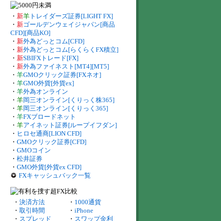
・
新
羊
トレイダーズ証券[LIGHT FX]
・
新
ゴールデンウェイジャパン[商品
CFD][商品KO]
・
新
外為どっとコム[CFD]
・
新
外為どっとコム[らくらくFX積立]
・
新
SBIFXトレード[FX]
・
新
外為ファイネスト[MT4][MT5]
・
羊
GMOクリック証券[FXネオ]
・
羊
GMO外貨[外貨ex]
・
羊
外為オンライン
・
羊
岡三オンライン[くりっく株365]
・
羊
岡三オンライン[くりっく365]
・
羊
FXブロードネット
・
羊
アイネット証券[ループイフダン]
・
ヒロセ通商[LION CFD]
・
GMOクリック証券[CFD]
・
GMOコイン
・
松井証券
・
GMO外貨[外貨ex CFD]
FXキャッシュバック一覧
・
決済方法
・
1000通貨
・
取引時間
・
iPhone
・
スプレッド
・
スワップ金利