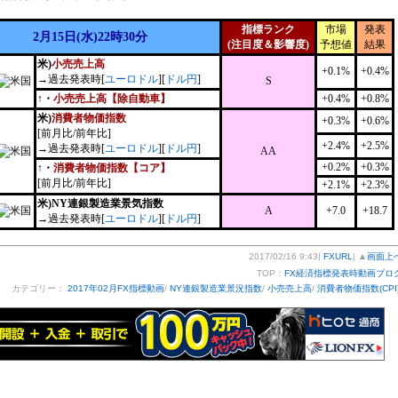
指標ランク
市場
発表
2月15日(水)22時30分
(注目度＆影響度)
予想値
結果
米)
小売売上高
+0.1%
+0.4%
→過去発表時[
ユーロドル
][
ドル円
]
S
↑・
小売売上高【除自動車】
+0.4%
+0.8%
米)
消費者物価指数
+0.3%
+0.6%
[前月比/前年比]
+2.4%
+2.5%
→過去発表時[
ユーロドル
][
ドル円
]
AA
+0.2%
+0.3%
↑・
消費者物価指数【コア】
[前月比/前年比]
+2.1%
+2.3%
米)NY連銀製造業景気指数
A
+7.0
+18.7
→過去発表時[
ユーロドル
][
ドル円
]
2017/02/16 9:43|
FXURL
| ▲
画面上
TOP：
FX経済指標発表時動画ブロ
カテゴリー：
2017年02月FX指標動画
/
NY連銀製造業景況指数
/
小売売上高
/
消費者物価指数(CPI