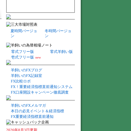
夏時間バージョ
冬時間バージョ
ン
ン
零式フリー版
零式羊飼い版
壱式フリー版
new
羊飼いのFXブログ
羊飼いのFX記録室
FX比較ロボ
FX！重要経済指標直前通知システム
FX口座開設キャンペーン徹底調査
羊飼いのFXメルマガ
本日の必見イベント＆経済指標
FX重要経済指標直前通知
2026年8月3日更新