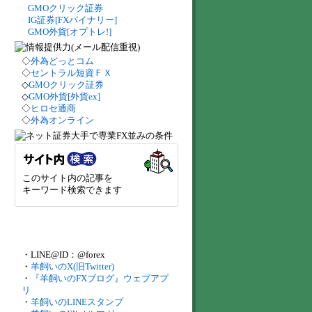
GMOクリック証券
IG証券[FXバイナリー]
GMO外貨[オプトレ!]
◇
外為どっとコム
◇
セントラル短資ＦＸ
◇
GMOクリック証券
◇
GMO外貨[外貨ex]
◇
ヒロセ通商
◇
外為オンライン
このサイト内の記事を
キーワード検索できます
・LINE@ID：@forex
・
羊飼いのX(旧Twitter)
・
『羊飼いのFXブログ』ウェブアプ
リ
・
羊飼いのLINEスタンプ