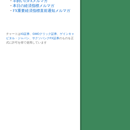
・
羊飼いのFXメルマガ
・
本日の経済指標メルマガ
・
FX重要経済指標直前通知メルマガ
チャートは
IG証券
、
GMOクリック証券
、
ゲインキャ
ピタル・ジャパン
、
サクソバンクFX証券
のものを正
式に許可を得て使用しています