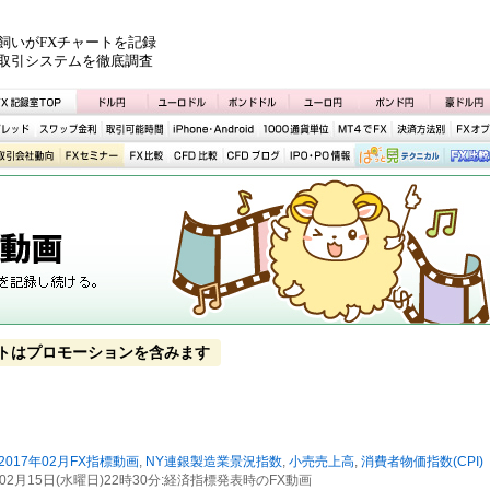
飼いがFXチャートを記録
取引システムを徹底調査
トはプロモーションを含みます
2017年02月FX指標動画
,
NY連銀製造業景況指数
,
小売売上高
,
消費者物価指数(CPI)
7年02月15日(水曜日)22時30分:経済指標発表時のFX動画