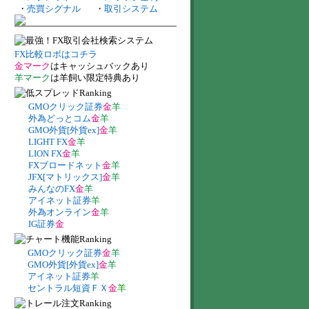
・
売買シグナル
・
取引システム
FX比較ロボはコチラ
金マーク
はキャッシュバックあり
羊マーク
は羊飼い限定特典あり
GMOクリック証券
金
羊
外為どっとコム
金
羊
GMO外貨[外貨ex]
金
羊
LIGHT FX
金
羊
LION FX
金
羊
FXブロードネット
金
羊
JFX[マトリックス]
金
羊
みんなのFX
金
羊
アイネット証券
羊
外為オンライン
金
羊
IG証券
金
GMOクリック証券
金
羊
GMO外貨[外貨ex]
金
羊
アイネット証券
羊
セントラル短資ＦＸ
金
羊