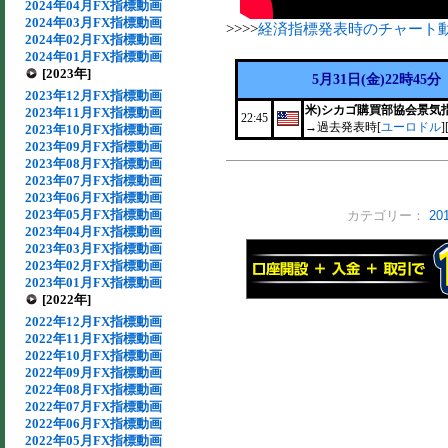
2024年04月FX指標動画
2024年03月FX指標動画
>>>>
経済指標発表時のチャート
2024年02月FX指標動画
2024年01月FX指標動画
[2023年]
5月31日(金)22時45分
2023年12月FX指標動画
米)シカゴ購買部協会景気
2023年11月FX指標動画
22:45
→過去発表時[
ユーロドル
]
2023年10月FX指標動画
2023年09月FX指標動画
2023年08月FX指標動画
2023年07月FX指標動画
2023年06月FX指標動画
2023年05月FX指標動画
カテゴリー：
2
2023年04月FX指標動画
2023年03月FX指標動画
2023年02月FX指標動画
2023年01月FX指標動画
[2022年]
2022年12月FX指標動画
2022年11月FX指標動画
2022年10月FX指標動画
2022年09月FX指標動画
2022年08月FX指標動画
2022年07月FX指標動画
2022年06月FX指標動画
2022年05月FX指標動画