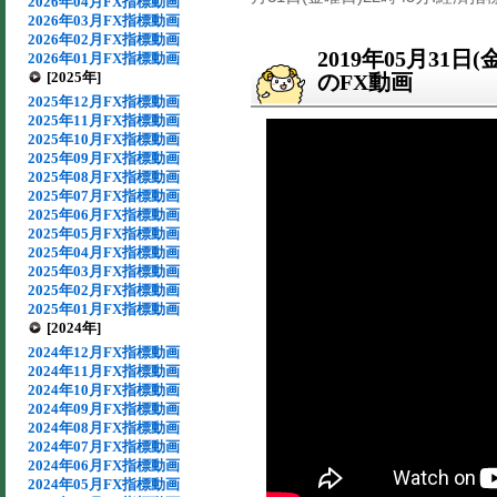
2026年04月FX指標動画
2026年03月FX指標動画
2026年02月FX指標動画
2019年05月31日
2026年01月FX指標動画
[2025年]
のFX動画
2025年12月FX指標動画
2025年11月FX指標動画
2025年10月FX指標動画
2025年09月FX指標動画
2025年08月FX指標動画
2025年07月FX指標動画
2025年06月FX指標動画
2025年05月FX指標動画
2025年04月FX指標動画
2025年03月FX指標動画
2025年02月FX指標動画
2025年01月FX指標動画
[2024年]
2024年12月FX指標動画
2024年11月FX指標動画
2024年10月FX指標動画
2024年09月FX指標動画
2024年08月FX指標動画
2024年07月FX指標動画
2024年06月FX指標動画
2024年05月FX指標動画