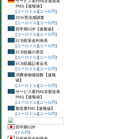
サービス業PMI(非製造業
PMI)【速報値】
[
ユーロドル
][
ユーロ円
]
ZEW景況感調査
[
ユーロドル
][
ユーロ円
]
四半期GDP【速報値】
[
ユーロドル
][
ユーロ円
]
ECB政策金利発表
[
ユーロドル
][
ユーロ円
]
ECB総裁の発言
[
ユーロドル
][
ユーロ円
]
ECB総裁記者会見
[
ユーロドル
][
ユーロ円
]
消費者物価指数【速報
値】
[
ユーロドル
][
ユーロ円
]
サービス業PMI(非製造業
PMI)【速報値】
[
ユーロドル
][
ユーロ円
]
製造業PMI【速報値】
[
ユーロドル
][
ユーロ円
]
四半期GDP
[
ドル円
]
日銀政策金利発表