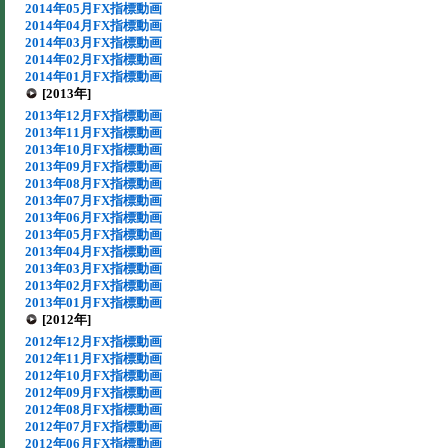
2014年05月FX指標動画
2014年04月FX指標動画
2014年03月FX指標動画
2014年02月FX指標動画
2014年01月FX指標動画
[2013年]
2013年12月FX指標動画
2013年11月FX指標動画
2013年10月FX指標動画
2013年09月FX指標動画
2013年08月FX指標動画
2013年07月FX指標動画
2013年06月FX指標動画
2013年05月FX指標動画
2013年04月FX指標動画
2013年03月FX指標動画
2013年02月FX指標動画
2013年01月FX指標動画
[2012年]
2012年12月FX指標動画
2012年11月FX指標動画
2012年10月FX指標動画
2012年09月FX指標動画
2012年08月FX指標動画
2012年07月FX指標動画
2012年06月FX指標動画