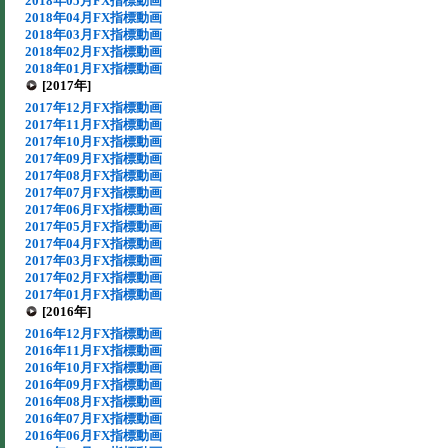
2018年05月FX指標動画
2018年04月FX指標動画
2018年03月FX指標動画
2018年02月FX指標動画
2018年01月FX指標動画
[2017年]
2017年12月FX指標動画
2017年11月FX指標動画
2017年10月FX指標動画
2017年09月FX指標動画
2017年08月FX指標動画
2017年07月FX指標動画
2017年06月FX指標動画
2017年05月FX指標動画
2017年04月FX指標動画
2017年03月FX指標動画
2017年02月FX指標動画
2017年01月FX指標動画
[2016年]
2016年12月FX指標動画
2016年11月FX指標動画
2016年10月FX指標動画
2016年09月FX指標動画
2016年08月FX指標動画
2016年07月FX指標動画
2016年06月FX指標動画