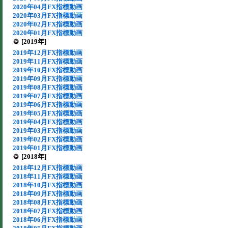
2020年04月FX指標動画
2020年03月FX指標動画
2020年02月FX指標動画
2020年01月FX指標動画
[2019年]
2019年12月FX指標動画
2019年11月FX指標動画
2019年10月FX指標動画
2019年09月FX指標動画
2019年08月FX指標動画
2019年07月FX指標動画
2019年06月FX指標動画
2019年05月FX指標動画
2019年04月FX指標動画
2019年03月FX指標動画
2019年02月FX指標動画
2019年01月FX指標動画
[2018年]
2018年12月FX指標動画
2018年11月FX指標動画
2018年10月FX指標動画
2018年09月FX指標動画
2018年08月FX指標動画
2018年07月FX指標動画
2018年06月FX指標動画