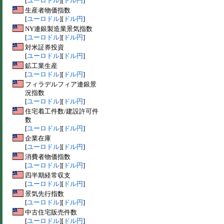
[
ユーロドル
][
ドル円
]
生産者物価指数
[
ユーロドル
][
ドル円
]
NY連銀製造業景気指数
[
ユーロドル
][
ドル円
]
対米証券投資
[
ユーロドル
][
ドル円
]
鉱工業生産
[
ユーロドル
][
ドル円
]
フィラデルフィア連銀景
況指数
[
ユーロドル
][
ドル円
]
住宅着工件数/建設許可件
数
[
ユーロドル
][
ドル円
]
企業在庫
[
ユーロドル
][
ドル円
]
消費者物価指数
[
ユーロドル
][
ドル円
]
四半期経常収支
[
ユーロドル
][
ドル円
]
景気先行指数
[
ユーロドル
][
ドル円
]
中古住宅販売件数
[
ユーロドル
][
ドル円
]