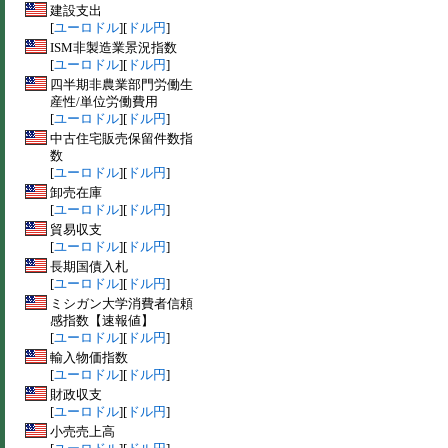
建設支出
[
ユーロドル
][
ドル円
]
ISM非製造業景況指数
[
ユーロドル
][
ドル円
]
四半期非農業部門労働生
産性/単位労働費用
[
ユーロドル
][
ドル円
]
中古住宅販売保留件数指
数
[
ユーロドル
][
ドル円
]
卸売在庫
[
ユーロドル
][
ドル円
]
貿易収支
[
ユーロドル
][
ドル円
]
長期国債入札
[
ユーロドル
][
ドル円
]
ミシガン大学消費者信頼
感指数【速報値】
[
ユーロドル
][
ドル円
]
輸入物価指数
[
ユーロドル
][
ドル円
]
財政収支
[
ユーロドル
][
ドル円
]
小売売上高