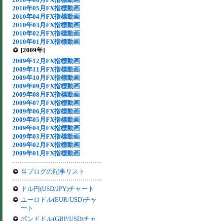
2010年05月FX指標動画
2010年04月FX指標動画
2010年03月FX指標動画
2010年02月FX指標動画
2010年01月FX指標動画
[2009年]
2009年12月FX指標動画
2009年11月FX指標動画
2009年10月FX指標動画
2009年09月FX指標動画
2009年08月FX指標動画
2009年07月FX指標動画
2009年06月FX指標動画
2009年05月FX指標動画
2009年04月FX指標動画
2009年03月FX指標動画
2009年02月FX指標動画
2009年01月FX指標動画
当ブログの記事リスト
ドル円(USD/JPY)チャート
ユーロドル(EUR/USD)チャ
ート
ポンドドル(GBP/USD)チャ