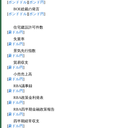
[
ポンドドル
][
ポンド円
]
BOE総裁の発言
[
ポンドドル
][
ポンド円
]
住宅建設許可件数
[
豪ドル円
]
失業率
[
豪ドル円
]
景気先行指数
[
豪ドル円
]
貿易収支
[
豪ドル円
]
小売売上高
[
豪ドル円
]
RBA議事録
[
豪ドル円
]
RBA政策金利発表
[
豪ドル円
]
RBA四半期金融政策報告
[
豪ドル円
]
四半期経常収支
[
豪ドル円
]