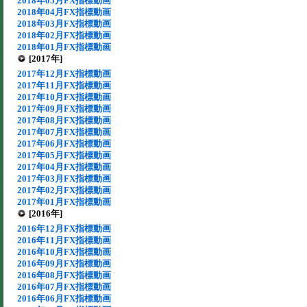
2018年05月FX指標動画
2018年04月FX指標動画
2018年03月FX指標動画
2018年02月FX指標動画
2018年01月FX指標動画
[2017年]
2017年12月FX指標動画
2017年11月FX指標動画
2017年10月FX指標動画
2017年09月FX指標動画
2017年08月FX指標動画
2017年07月FX指標動画
2017年06月FX指標動画
2017年05月FX指標動画
2017年04月FX指標動画
2017年03月FX指標動画
2017年02月FX指標動画
2017年01月FX指標動画
[2016年]
2016年12月FX指標動画
2016年11月FX指標動画
2016年10月FX指標動画
2016年09月FX指標動画
2016年08月FX指標動画
2016年07月FX指標動画
2016年06月FX指標動画