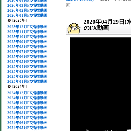
2026年04月FX指標動画
画
2026年03月FX指標動画
2026年02月FX指標動画
2026年01月FX指標動画
[2025年]
2020年04月29日
2025年12月FX指標動画
のFX動画
2025年11月FX指標動画
2025年10月FX指標動画
2025年09月FX指標動画
2025年08月FX指標動画
2025年07月FX指標動画
2025年06月FX指標動画
2025年05月FX指標動画
2025年04月FX指標動画
2025年03月FX指標動画
2025年02月FX指標動画
2025年01月FX指標動画
[2024年]
2024年12月FX指標動画
2024年11月FX指標動画
2024年10月FX指標動画
2024年09月FX指標動画
2024年08月FX指標動画
2024年07月FX指標動画
2024年06月FX指標動画
2024年05月FX指標動画