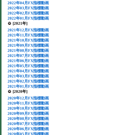
2022年04月FX指標動画
2022年03月FX指標動画
2022年02月FX指標動画
2022年01月FX指標動画
[2021年]
2021年12月FX指標動画
2021年11月FX指標動画
2021年10月FX指標動画
2021年09月FX指標動画
2021年08月FX指標動画
2021年07月FX指標動画
2021年06月FX指標動画
2021年05月FX指標動画
2021年04月FX指標動画
2021年03月FX指標動画
2021年02月FX指標動画
2021年01月FX指標動画
[2020年]
2020年12月FX指標動画
2020年11月FX指標動画
2020年10月FX指標動画
2020年09月FX指標動画
2020年08月FX指標動画
2020年07月FX指標動画
2020年06月FX指標動画
2020年05月FX指標動画