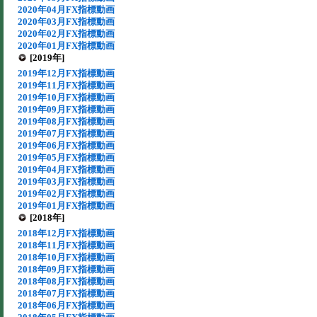
2020年04月FX指標動画
2020年03月FX指標動画
2020年02月FX指標動画
2020年01月FX指標動画
[2019年]
2019年12月FX指標動画
2019年11月FX指標動画
2019年10月FX指標動画
2019年09月FX指標動画
2019年08月FX指標動画
2019年07月FX指標動画
2019年06月FX指標動画
2019年05月FX指標動画
2019年04月FX指標動画
2019年03月FX指標動画
2019年02月FX指標動画
2019年01月FX指標動画
[2018年]
2018年12月FX指標動画
2018年11月FX指標動画
2018年10月FX指標動画
2018年09月FX指標動画
2018年08月FX指標動画
2018年07月FX指標動画
2018年06月FX指標動画