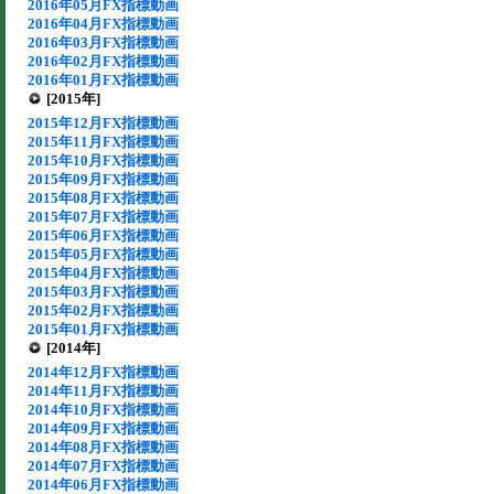
2016年05月FX指標動画
2016年04月FX指標動画
2016年03月FX指標動画
2016年02月FX指標動画
2016年01月FX指標動画
[2015年]
2015年12月FX指標動画
2015年11月FX指標動画
2015年10月FX指標動画
2015年09月FX指標動画
2015年08月FX指標動画
2015年07月FX指標動画
2015年06月FX指標動画
2015年05月FX指標動画
2015年04月FX指標動画
2015年03月FX指標動画
2015年02月FX指標動画
2015年01月FX指標動画
[2014年]
2014年12月FX指標動画
2014年11月FX指標動画
2014年10月FX指標動画
2014年09月FX指標動画
2014年08月FX指標動画
2014年07月FX指標動画
2014年06月FX指標動画