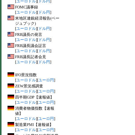
[
ユーロドル
][
ドル円
]
FOMC議事録
[
ユーロドル
][
ドル円
]
米地区連銀経済報告(ベー
ジュブック)
[
ユーロドル
][
ドル円
]
FRB議長の発言
[
ユーロドル
][
ドル円
]
FRB議長議会証言
[
ユーロドル
][
ドル円
]
FRB議長記者会見
[
ユーロドル
][
ドル円
]
IFO景況指数
[
ユーロドル
][
ユーロ円
]
ZEW景況感調査
[
ユーロドル
][
ユーロ円
]
四半期GDP【速報値】
[
ユーロドル
][
ユーロ円
]
消費者物価指数【速報
値】
[
ユーロドル
][
ユーロ円
]
製造業PMI【速報値】
[
ユーロドル
][
ユーロ円
]