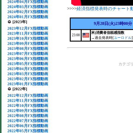
2024年04月FX指標動画
2024年03月FX指標動画
>>>>
経済指標発表時のチャート
2024年02月FX指標動画
2024年01月FX指標動画
[2023年]
9月28日(火)23時00分
2023年12月FX指標動画
米)消費者信頼感指数
2023年11月FX指標動画
23:00
→過去発表時[
ユーロドル
]
2023年10月FX指標動画
2023年09月FX指標動画
2023年08月FX指標動画
2023年07月FX指標動画
2023年06月FX指標動画
2023年05月FX指標動画
カテゴ
2023年04月FX指標動画
2023年03月FX指標動画
2023年02月FX指標動画
2023年01月FX指標動画
[2022年]
2022年12月FX指標動画
2022年11月FX指標動画
2022年10月FX指標動画
2022年09月FX指標動画
2022年08月FX指標動画
2022年07月FX指標動画
2022年06月FX指標動画
2022年05月FX指標動画