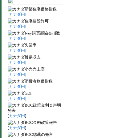
新築住宅価格指数
[
カナダ円
]
住宅建設許可
[
カナダ円
]
Ivey購買部協会指数
[
カナダ円
]
失業率
[
カナダ円
]
貿易収支
[
カナダ円
]
小売売上高
[
カナダ円
]
消費者物価指数
[
カナダ円
]
GDP
[
カナダ円
]
BOC政策金利＆声明
発表
[
カナダ円
]
BOC金融政策報告
[
カナダ円
]
BOC総裁の発言