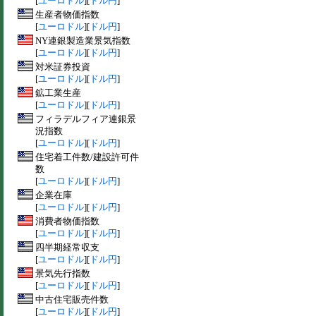
[
ユーロドル
][
ドル円
]
生産者物価指数
[
ユーロドル
][
ドル円
]
NY連銀製造業景気指数
[
ユーロドル
][
ドル円
]
対米証券投資
[
ユーロドル
][
ドル円
]
鉱工業生産
[
ユーロドル
][
ドル円
]
フィラデルフィア連銀景
況指数
[
ユーロドル
][
ドル円
]
住宅着工件数/建設許可件
数
[
ユーロドル
][
ドル円
]
企業在庫
[
ユーロドル
][
ドル円
]
消費者物価指数
[
ユーロドル
][
ドル円
]
四半期経常収支
[
ユーロドル
][
ドル円
]
景気先行指数
[
ユーロドル
][
ドル円
]
中古住宅販売件数
[
ユーロドル
][
ドル円
]