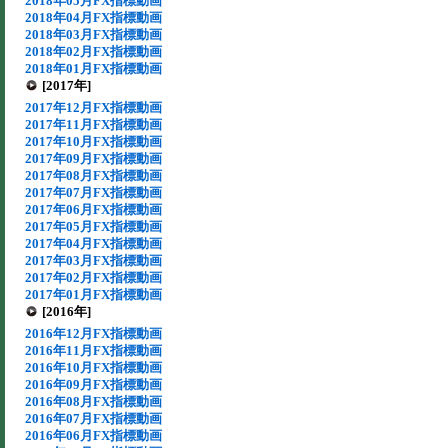
2018年05月FX指標動画
2018年04月FX指標動画
2018年03月FX指標動画
2018年02月FX指標動画
2018年01月FX指標動画
[2017年]
2017年12月FX指標動画
2017年11月FX指標動画
2017年10月FX指標動画
2017年09月FX指標動画
2017年08月FX指標動画
2017年07月FX指標動画
2017年06月FX指標動画
2017年05月FX指標動画
2017年04月FX指標動画
2017年03月FX指標動画
2017年02月FX指標動画
2017年01月FX指標動画
[2016年]
2016年12月FX指標動画
2016年11月FX指標動画
2016年10月FX指標動画
2016年09月FX指標動画
2016年08月FX指標動画
2016年07月FX指標動画
2016年06月FX指標動画