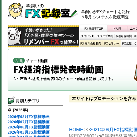
羊飼いがFXチャートを記録
＆取引システムを徹底調査
本サイトはプロモーションを含み
[2026年]
2026年08月FX指標動画
2026年07月FX指標動画
2026年06月FX指標動画
HOME
>>
2021年09月FX指標動
2026年05月FX指標動画
曜日)23時00分:経済指標発表時の