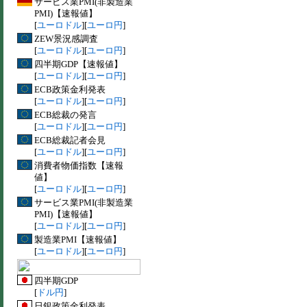
サービス業PMI(非製造業
PMI)【速報値】
[
ユーロドル
][
ユーロ円
]
ZEW景況感調査
[
ユーロドル
][
ユーロ円
]
四半期GDP【速報値】
[
ユーロドル
][
ユーロ円
]
ECB政策金利発表
[
ユーロドル
][
ユーロ円
]
ECB総裁の発言
[
ユーロドル
][
ユーロ円
]
ECB総裁記者会見
[
ユーロドル
][
ユーロ円
]
消費者物価指数【速報
値】
[
ユーロドル
][
ユーロ円
]
サービス業PMI(非製造業
PMI)【速報値】
[
ユーロドル
][
ユーロ円
]
製造業PMI【速報値】
[
ユーロドル
][
ユーロ円
]
四半期GDP
[
ドル円
]
日銀政策金利発表