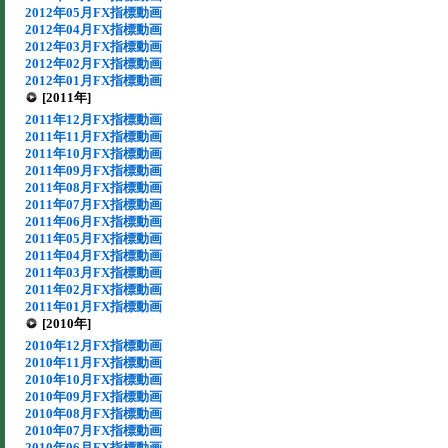
2012年05月FX指標動画
2012年04月FX指標動画
2012年03月FX指標動画
2012年02月FX指標動画
2012年01月FX指標動画
[2011年]
2011年12月FX指標動画
2011年11月FX指標動画
2011年10月FX指標動画
2011年09月FX指標動画
2011年08月FX指標動画
2011年07月FX指標動画
2011年06月FX指標動画
2011年05月FX指標動画
2011年04月FX指標動画
2011年03月FX指標動画
2011年02月FX指標動画
2011年01月FX指標動画
[2010年]
2010年12月FX指標動画
2010年11月FX指標動画
2010年10月FX指標動画
2010年09月FX指標動画
2010年08月FX指標動画
2010年07月FX指標動画
2010年06月FX指標動画