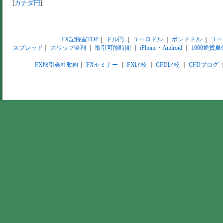
[
カナダ円
]
FX記録室TOP
｜
ドル円
｜
ユーロドル
｜
ポンドドル
｜
ユー
スプレッド
｜
スワップ金利
｜
取引可能時間
｜
iPhone・Android
｜
1000通貨単
FX取引会社動向
｜
FXセミナー
｜
FX比較
｜
CFD比較
｜
CFDブログ