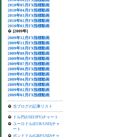
2010年05月FX指標動画
2010年04月FX指標動画
2010年03月FX指標動画
2010年02月FX指標動画
2010年01月FX指標動画
[2009年]
2009年12月FX指標動画
2009年11月FX指標動画
2009年10月FX指標動画
2009年09月FX指標動画
2009年08月FX指標動画
2009年07月FX指標動画
2009年06月FX指標動画
2009年05月FX指標動画
2009年04月FX指標動画
2009年03月FX指標動画
2009年02月FX指標動画
2009年01月FX指標動画
当ブログの記事リスト
ドル円(USD/JPY)チャート
ユーロドル(EUR/USD)チャ
ート
ポンドドル(GBP/USD)チャ