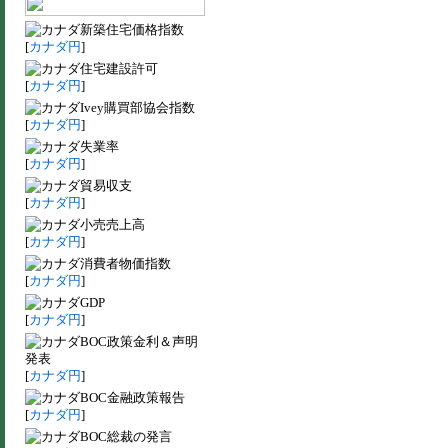
新築住宅価格指数
[
カナダ円
]
住宅建設許可
[
カナダ円
]
Ivey購買部協会指数
[
カナダ円
]
失業率
[
カナダ円
]
貿易収支
[
カナダ円
]
小売売上高
[
カナダ円
]
消費者物価指数
[
カナダ円
]
GDP
[
カナダ円
]
BOC政策金利＆声明
発表
[
カナダ円
]
BOC金融政策報告
[
カナダ円
]
BOC総裁の発言