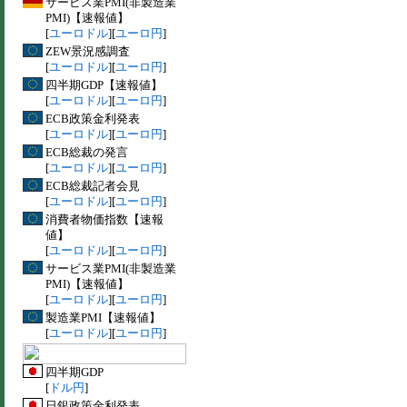
サービス業PMI(非製造業
PMI)【速報値】
[
ユーロドル
][
ユーロ円
]
ZEW景況感調査
[
ユーロドル
][
ユーロ円
]
四半期GDP【速報値】
[
ユーロドル
][
ユーロ円
]
ECB政策金利発表
[
ユーロドル
][
ユーロ円
]
ECB総裁の発言
[
ユーロドル
][
ユーロ円
]
ECB総裁記者会見
[
ユーロドル
][
ユーロ円
]
消費者物価指数【速報
値】
[
ユーロドル
][
ユーロ円
]
サービス業PMI(非製造業
PMI)【速報値】
[
ユーロドル
][
ユーロ円
]
製造業PMI【速報値】
[
ユーロドル
][
ユーロ円
]
四半期GDP
[
ドル円
]
日銀政策金利発表