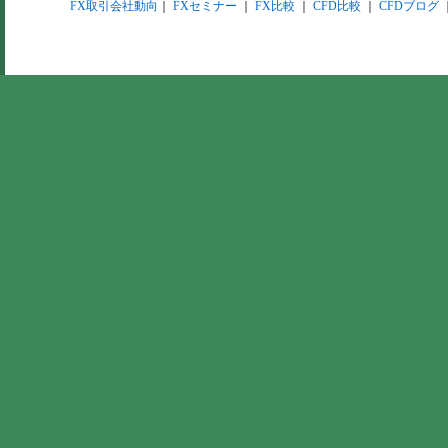
FX取引会社動向
｜
FXセミナー
｜
FX比較
｜
CFD比較
｜
CFDブログ