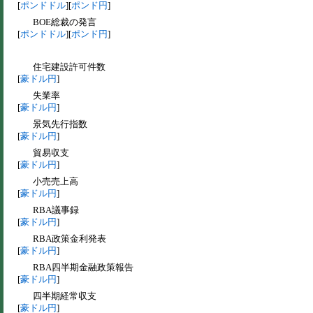
[
ポンドドル
][
ポンド円
]
BOE総裁の発言
[
ポンドドル
][
ポンド円
]
住宅建設許可件数
[
豪ドル円
]
失業率
[
豪ドル円
]
景気先行指数
[
豪ドル円
]
貿易収支
[
豪ドル円
]
小売売上高
[
豪ドル円
]
RBA議事録
[
豪ドル円
]
RBA政策金利発表
[
豪ドル円
]
RBA四半期金融政策報告
[
豪ドル円
]
四半期経常収支
[
豪ドル円
]