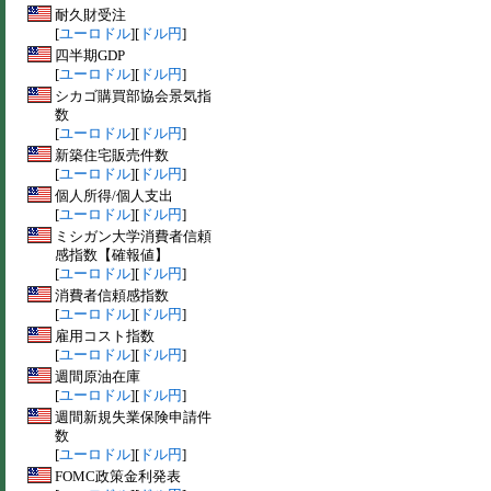
耐久財受注
[
ユーロドル
][
ドル円
]
四半期GDP
[
ユーロドル
][
ドル円
]
シカゴ購買部協会景気指
数
[
ユーロドル
][
ドル円
]
新築住宅販売件数
[
ユーロドル
][
ドル円
]
個人所得/個人支出
[
ユーロドル
][
ドル円
]
ミシガン大学消費者信頼
感指数【確報値】
[
ユーロドル
][
ドル円
]
消費者信頼感指数
[
ユーロドル
][
ドル円
]
雇用コスト指数
[
ユーロドル
][
ドル円
]
週間原油在庫
[
ユーロドル
][
ドル円
]
週間新規失業保険申請件
数
[
ユーロドル
][
ドル円
]
FOMC政策金利発表