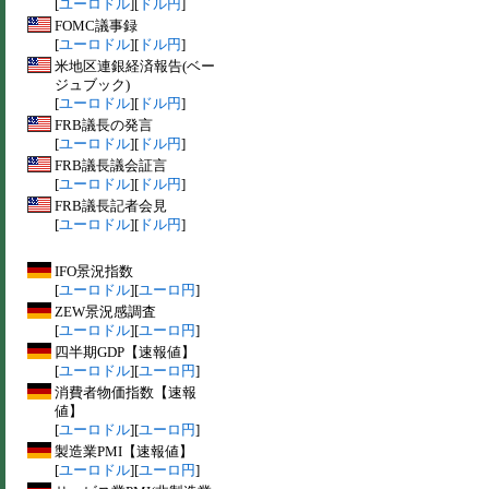
[
ユーロドル
][
ドル円
]
FOMC議事録
[
ユーロドル
][
ドル円
]
米地区連銀経済報告(ベー
ジュブック)
[
ユーロドル
][
ドル円
]
FRB議長の発言
[
ユーロドル
][
ドル円
]
FRB議長議会証言
[
ユーロドル
][
ドル円
]
FRB議長記者会見
[
ユーロドル
][
ドル円
]
IFO景況指数
[
ユーロドル
][
ユーロ円
]
ZEW景況感調査
[
ユーロドル
][
ユーロ円
]
四半期GDP【速報値】
[
ユーロドル
][
ユーロ円
]
消費者物価指数【速報
値】
[
ユーロドル
][
ユーロ円
]
製造業PMI【速報値】
[
ユーロドル
][
ユーロ円
]