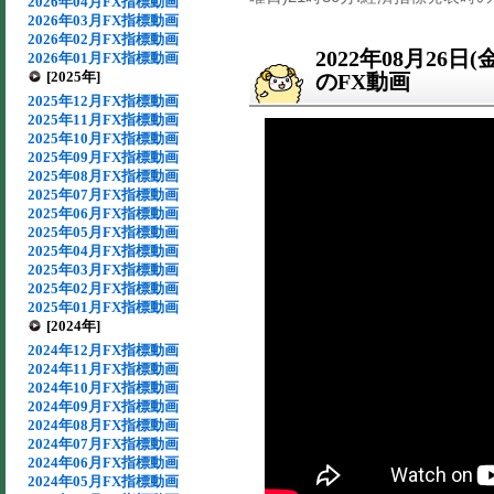
2026年04月FX指標動画
2026年03月FX指標動画
2026年02月FX指標動画
2022年08月26日
2026年01月FX指標動画
[2025年]
のFX動画
2025年12月FX指標動画
2025年11月FX指標動画
2025年10月FX指標動画
2025年09月FX指標動画
2025年08月FX指標動画
2025年07月FX指標動画
2025年06月FX指標動画
2025年05月FX指標動画
2025年04月FX指標動画
2025年03月FX指標動画
2025年02月FX指標動画
2025年01月FX指標動画
[2024年]
2024年12月FX指標動画
2024年11月FX指標動画
2024年10月FX指標動画
2024年09月FX指標動画
2024年08月FX指標動画
2024年07月FX指標動画
2024年06月FX指標動画
2024年05月FX指標動画