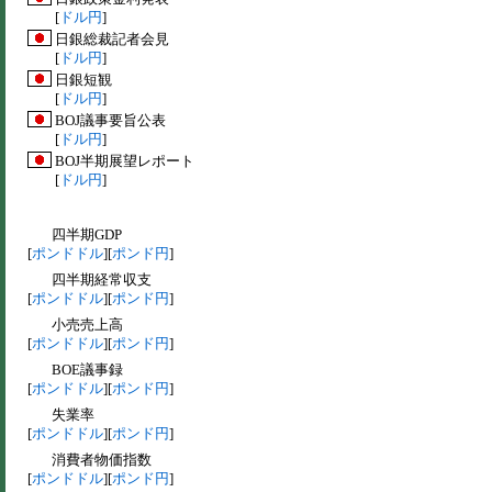
[
ドル円
]
日銀総裁記者会見
[
ドル円
]
日銀短観
[
ドル円
]
BOJ議事要旨公表
[
ドル円
]
BOJ半期展望レポート
[
ドル円
]
四半期GDP
[
ポンドドル
][
ポンド円
]
四半期経常収支
[
ポンドドル
][
ポンド円
]
小売売上高
[
ポンドドル
][
ポンド円
]
BOE議事録
[
ポンドドル
][
ポンド円
]
失業率
[
ポンドドル
][
ポンド円
]
消費者物価指数
[
ポンドドル
][
ポンド円
]