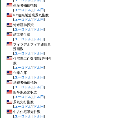
[
ユーロドル
][
ドル円
]
生産者物価指数
[
ユーロドル
][
ドル円
]
NY連銀製造業景気指数
[
ユーロドル
][
ドル円
]
対米証券投資
[
ユーロドル
][
ドル円
]
鉱工業生産
[
ユーロドル
][
ドル円
]
フィラデルフィア連銀景
況指数
[
ユーロドル
][
ドル円
]
住宅着工件数/建設許可件
数
[
ユーロドル
][
ドル円
]
企業在庫
[
ユーロドル
][
ドル円
]
消費者物価指数
[
ユーロドル
][
ドル円
]
四半期経常収支
[
ユーロドル
][
ドル円
]
景気先行指数
[
ユーロドル
][
ドル円
]
中古住宅販売件数
[
ユーロドル
][
ドル円
]