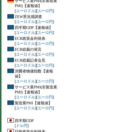
サービス業PMI(非製造業
PMI)【速報値】
[
ユーロドル
][
ユーロ円
]
ZEW景況感調査
[
ユーロドル
][
ユーロ円
]
四半期GDP【速報値】
[
ユーロドル
][
ユーロ円
]
ECB政策金利発表
[
ユーロドル
][
ユーロ円
]
ECB総裁の発言
[
ユーロドル
][
ユーロ円
]
ECB総裁記者会見
[
ユーロドル
][
ユーロ円
]
消費者物価指数【速報
値】
[
ユーロドル
][
ユーロ円
]
サービス業PMI(非製造業
PMI)【速報値】
[
ユーロドル
][
ユーロ円
]
製造業PMI【速報値】
[
ユーロドル
][
ユーロ円
]
四半期GDP
[
ドル円
]
日銀政策金利発表