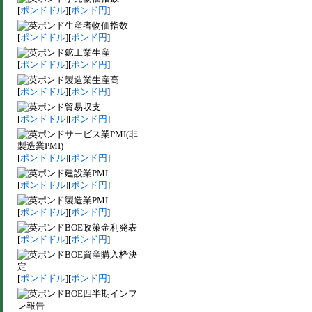
[
ポンドドル
][
ポンド円
]
生産者物価指数
[
ポンドドル
][
ポンド円
]
鉱工業生産
[
ポンドドル
][
ポンド円
]
製造業生産高
[
ポンドドル
][
ポンド円
]
貿易収支
[
ポンドドル
][
ポンド円
]
サービス業PMI(非
製造業PMI)
[
ポンドドル
][
ポンド円
]
建設業PMI
[
ポンドドル
][
ポンド円
]
製造業PMI
[
ポンドドル
][
ポンド円
]
BOE政策金利発表
[
ポンドドル
][
ポンド円
]
BOE資産購入枠決
定
[
ポンドドル
][
ポンド円
]
BOE四半期インフ
レ報告