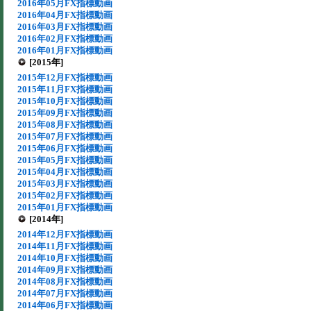
2016年05月FX指標動画
2016年04月FX指標動画
2016年03月FX指標動画
2016年02月FX指標動画
2016年01月FX指標動画
[2015年]
2015年12月FX指標動画
2015年11月FX指標動画
2015年10月FX指標動画
2015年09月FX指標動画
2015年08月FX指標動画
2015年07月FX指標動画
2015年06月FX指標動画
2015年05月FX指標動画
2015年04月FX指標動画
2015年03月FX指標動画
2015年02月FX指標動画
2015年01月FX指標動画
[2014年]
2014年12月FX指標動画
2014年11月FX指標動画
2014年10月FX指標動画
2014年09月FX指標動画
2014年08月FX指標動画
2014年07月FX指標動画
2014年06月FX指標動画