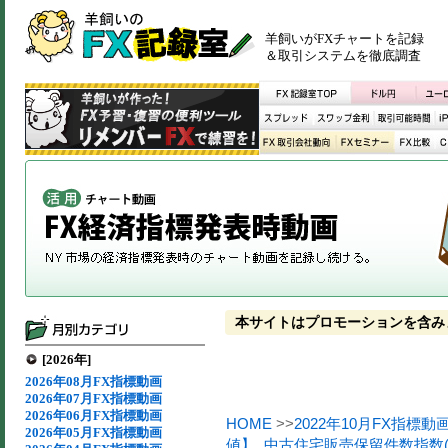
羊飼いがFXチャートを記録
＆取引システムを徹底調査
本サイトはプロモーションを含み
[2026年]
2026年08月FX指標動画
2026年07月FX指標動画
2026年06月FX指標動画
HOME
>>
2022年10月FX指標動
2026年05月FX指標動画
値】
,
中古住宅販売保留件数指数