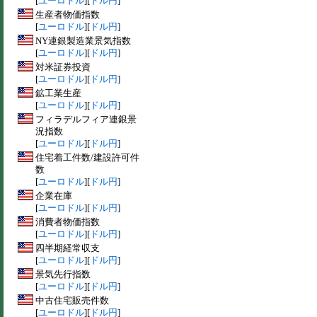
[
ユーロドル
][
ドル円
]
生産者物価指数
[
ユーロドル
][
ドル円
]
NY連銀製造業景気指数
[
ユーロドル
][
ドル円
]
対米証券投資
[
ユーロドル
][
ドル円
]
鉱工業生産
[
ユーロドル
][
ドル円
]
フィラデルフィア連銀景
況指数
[
ユーロドル
][
ドル円
]
住宅着工件数/建設許可件
数
[
ユーロドル
][
ドル円
]
企業在庫
[
ユーロドル
][
ドル円
]
消費者物価指数
[
ユーロドル
][
ドル円
]
四半期経常収支
[
ユーロドル
][
ドル円
]
景気先行指数
[
ユーロドル
][
ドル円
]
中古住宅販売件数
[
ユーロドル
][
ドル円
]