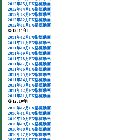
2012年05月FX指標動画
2012年04月FX指標動画
2012年03月FX指標動画
2012年02月FX指標動画
2012年01月FX指標動画
[2011年]
2011年12月FX指標動画
2011年11月FX指標動画
2011年10月FX指標動画
2011年09月FX指標動画
2011年08月FX指標動画
2011年07月FX指標動画
2011年06月FX指標動画
2011年05月FX指標動画
2011年04月FX指標動画
2011年03月FX指標動画
2011年02月FX指標動画
2011年01月FX指標動画
[2010年]
2010年12月FX指標動画
2010年11月FX指標動画
2010年10月FX指標動画
2010年09月FX指標動画
2010年08月FX指標動画
2010年07月FX指標動画
2010年06月FX指標動画