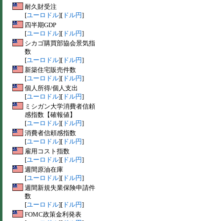
耐久財受注
[
ユーロドル
][
ドル円
]
四半期GDP
[
ユーロドル
][
ドル円
]
シカゴ購買部協会景気指
数
[
ユーロドル
][
ドル円
]
新築住宅販売件数
[
ユーロドル
][
ドル円
]
個人所得/個人支出
[
ユーロドル
][
ドル円
]
ミシガン大学消費者信頼
感指数【確報値】
[
ユーロドル
][
ドル円
]
消費者信頼感指数
[
ユーロドル
][
ドル円
]
雇用コスト指数
[
ユーロドル
][
ドル円
]
週間原油在庫
[
ユーロドル
][
ドル円
]
週間新規失業保険申請件
数
[
ユーロドル
][
ドル円
]
FOMC政策金利発表