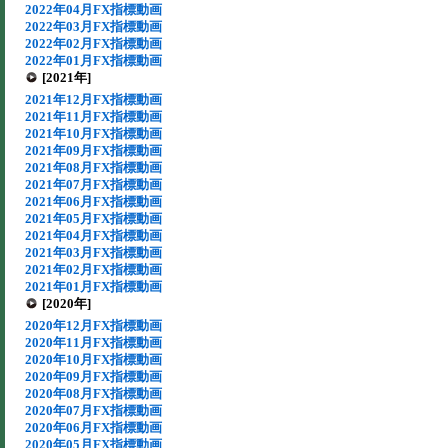
2022年04月FX指標動画
2022年03月FX指標動画
2022年02月FX指標動画
2022年01月FX指標動画
[2021年]
2021年12月FX指標動画
2021年11月FX指標動画
2021年10月FX指標動画
2021年09月FX指標動画
2021年08月FX指標動画
2021年07月FX指標動画
2021年06月FX指標動画
2021年05月FX指標動画
2021年04月FX指標動画
2021年03月FX指標動画
2021年02月FX指標動画
2021年01月FX指標動画
[2020年]
2020年12月FX指標動画
2020年11月FX指標動画
2020年10月FX指標動画
2020年09月FX指標動画
2020年08月FX指標動画
2020年07月FX指標動画
2020年06月FX指標動画
2020年05月FX指標動画