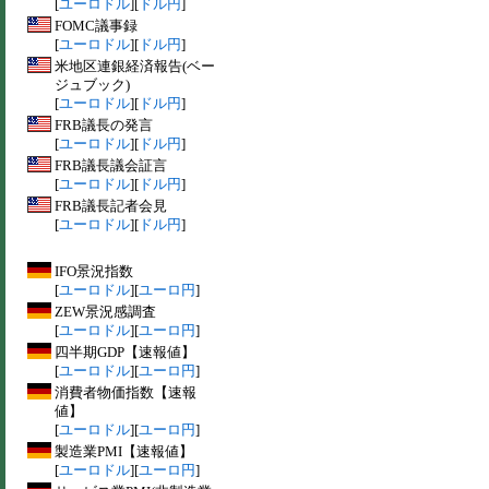
[
ユーロドル
][
ドル円
]
FOMC議事録
[
ユーロドル
][
ドル円
]
米地区連銀経済報告(ベー
ジュブック)
[
ユーロドル
][
ドル円
]
FRB議長の発言
[
ユーロドル
][
ドル円
]
FRB議長議会証言
[
ユーロドル
][
ドル円
]
FRB議長記者会見
[
ユーロドル
][
ドル円
]
IFO景況指数
[
ユーロドル
][
ユーロ円
]
ZEW景況感調査
[
ユーロドル
][
ユーロ円
]
四半期GDP【速報値】
[
ユーロドル
][
ユーロ円
]
消費者物価指数【速報
値】
[
ユーロドル
][
ユーロ円
]
製造業PMI【速報値】
[
ユーロドル
][
ユーロ円
]