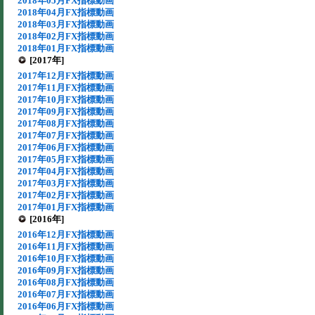
2018年05月FX指標動画
2018年04月FX指標動画
2018年03月FX指標動画
2018年02月FX指標動画
2018年01月FX指標動画
[2017年]
2017年12月FX指標動画
2017年11月FX指標動画
2017年10月FX指標動画
2017年09月FX指標動画
2017年08月FX指標動画
2017年07月FX指標動画
2017年06月FX指標動画
2017年05月FX指標動画
2017年04月FX指標動画
2017年03月FX指標動画
2017年02月FX指標動画
2017年01月FX指標動画
[2016年]
2016年12月FX指標動画
2016年11月FX指標動画
2016年10月FX指標動画
2016年09月FX指標動画
2016年08月FX指標動画
2016年07月FX指標動画
2016年06月FX指標動画