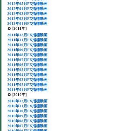
2012年05月FX指標動画
2012年04月FX指標動画
2012年03月FX指標動画
2012年02月FX指標動画
2012年01月FX指標動画
[2011年]
2011年12月FX指標動画
2011年11月FX指標動画
2011年10月FX指標動画
2011年09月FX指標動画
2011年08月FX指標動画
2011年07月FX指標動画
2011年06月FX指標動画
2011年05月FX指標動画
2011年04月FX指標動画
2011年03月FX指標動画
2011年02月FX指標動画
2011年01月FX指標動画
[2010年]
2010年12月FX指標動画
2010年11月FX指標動画
2010年10月FX指標動画
2010年09月FX指標動画
2010年08月FX指標動画
2010年07月FX指標動画
2010年06月FX指標動画