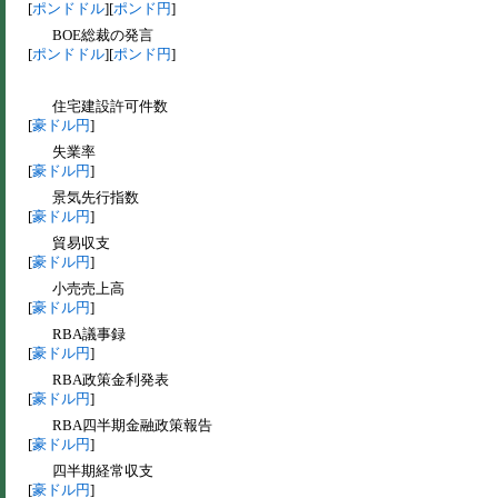
[
ポンドドル
][
ポンド円
]
BOE総裁の発言
[
ポンドドル
][
ポンド円
]
住宅建設許可件数
[
豪ドル円
]
失業率
[
豪ドル円
]
景気先行指数
[
豪ドル円
]
貿易収支
[
豪ドル円
]
小売売上高
[
豪ドル円
]
RBA議事録
[
豪ドル円
]
RBA政策金利発表
[
豪ドル円
]
RBA四半期金融政策報告
[
豪ドル円
]
四半期経常収支
[
豪ドル円
]