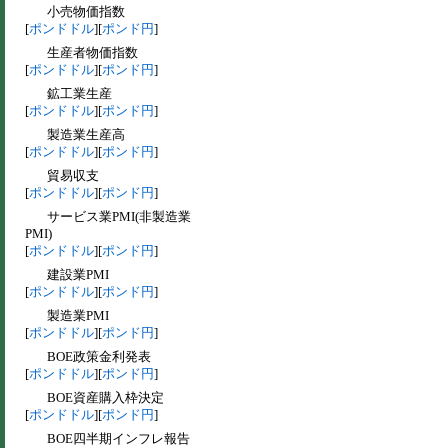
小売物価指数
[
ポンドドル
][
ポンド円
]
生産者物価指数
[
ポンドドル
][
ポンド円
]
鉱工業生産
[
ポンドドル
][
ポンド円
]
製造業生産高
[
ポンドドル
][
ポンド円
]
貿易収支
[
ポンドドル
][
ポンド円
]
サービス業PMI(非製造業
PMI)
[
ポンドドル
][
ポンド円
]
建設業PMI
[
ポンドドル
][
ポンド円
]
製造業PMI
[
ポンドドル
][
ポンド円
]
BOE政策金利発表
[
ポンドドル
][
ポンド円
]
BOE資産購入枠決定
[
ポンドドル
][
ポンド円
]
BOE四半期インフレ報告