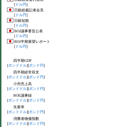
[
ドル円
]
日銀総裁記者会見
[
ドル円
]
日銀短観
[
ドル円
]
BOJ議事要旨公表
[
ドル円
]
BOJ半期展望レポート
[
ドル円
]
四半期GDP
[
ポンドドル
][
ポンド円
]
四半期経常収支
[
ポンドドル
][
ポンド円
]
小売売上高
[
ポンドドル
][
ポンド円
]
BOE議事録
[
ポンドドル
][
ポンド円
]
失業率
[
ポンドドル
][
ポンド円
]
消費者物価指数
[
ポンドドル
][
ポンド円
]