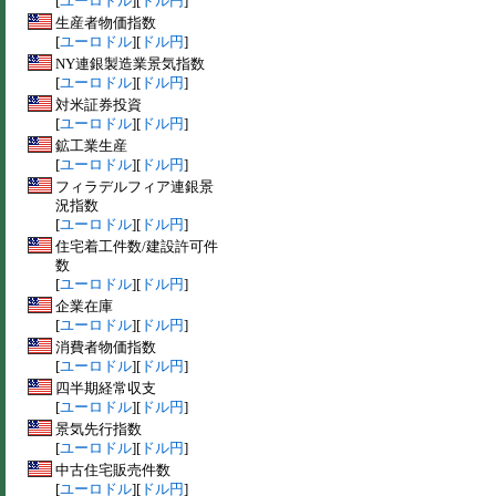
[
ユーロドル
][
ドル円
]
生産者物価指数
[
ユーロドル
][
ドル円
]
NY連銀製造業景気指数
[
ユーロドル
][
ドル円
]
対米証券投資
[
ユーロドル
][
ドル円
]
鉱工業生産
[
ユーロドル
][
ドル円
]
フィラデルフィア連銀景
況指数
[
ユーロドル
][
ドル円
]
住宅着工件数/建設許可件
数
[
ユーロドル
][
ドル円
]
企業在庫
[
ユーロドル
][
ドル円
]
消費者物価指数
[
ユーロドル
][
ドル円
]
四半期経常収支
[
ユーロドル
][
ドル円
]
景気先行指数
[
ユーロドル
][
ドル円
]
中古住宅販売件数
[
ユーロドル
][
ドル円
]