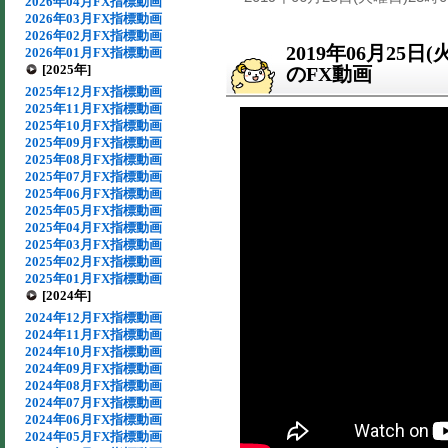
2026年04月FX指標動画
2026年03月FX指標動画
2026年02月FX指標動画
2019年06月25日
2026年01月FX指標動画
[2025年]
のFX動画
2025年12月FX指標動画
2025年11月FX指標動画
2025年10月FX指標動画
2025年09月FX指標動画
2025年08月FX指標動画
2025年07月FX指標動画
2025年06月FX指標動画
2025年05月FX指標動画
2025年04月FX指標動画
2025年03月FX指標動画
2025年02月FX指標動画
2025年01月FX指標動画
[2024年]
2024年12月FX指標動画
2024年11月FX指標動画
2024年10月FX指標動画
2024年09月FX指標動画
2024年08月FX指標動画
2024年07月FX指標動画
2024年06月FX指標動画
2024年05月FX指標動画