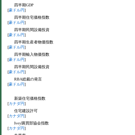
四半期GDP
[
豪ドル円
]
四半期住宅価格指数
[
豪ドル円
]
四半期民間設備投資
[
豪ドル円
]
四半期生産者物価指数
[
豪ドル円
]
四半期輸入物価指数
[
豪ドル円
]
四半期民間設備投資
[
豪ドル円
]
RBA総裁の発言
[
豪ドル円
]
新築住宅価格指数
[
カナダ円
]
住宅建設許可
[
カナダ円
]
Ivey購買部協会指数
[
カナダ円
]